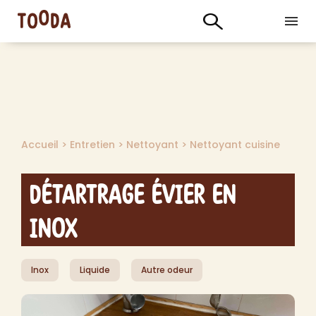
Accueil
>
Entretien
>
Nettoyant
>
Nettoyant cuisine
Détartrage évier en
inox
Inox
Liquide
Autre odeur