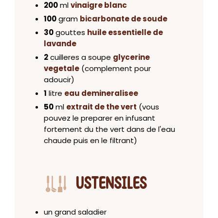
200
ml
vinaigre blanc
100
gram
bicarbonate de soude
30
gouttes
huile essentielle de
lavande
2
cuilleres a soupe
glycerine
vegetale
(complement pour
adoucir)
1
litre
eau demineralisee
50
ml
extrait de the vert
(vous
pouvez le preparer en infusant
fortement du the vert dans de l'eau
chaude puis en le filtrant)
USTENSILES
un grand saladier