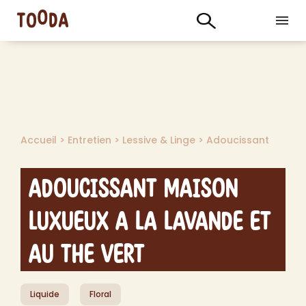
Accueil
>
Entretien
>
Lessive & Linge
>
Adoucissant
Adoucissant Maison
Luxueux a la Lavande et
au The Vert
Liquide
Floral