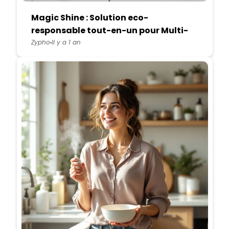
Magic Shine : Solution eco-
responsable tout-en-un pour Multi-
surfaces
Zypho
Il y a 1 an