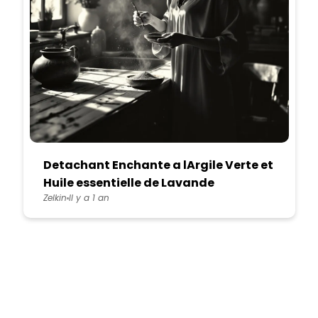
Detachant Enchante a lArgile Verte et
Huile essentielle de Lavande
Zelkin
Il y a 1 an