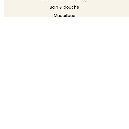
Bain & douche
Maquillage
Parfums
Déodorants
Savons
DÉCOUVRIR
Toutes les recettes
Recettes cosmétique
Recettes entretien
Le blog DIY
Répertoire d'ingrédients
Créer ma recette
TOODA