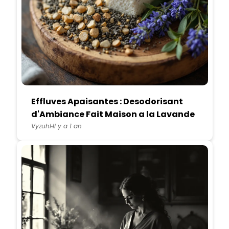
Effluves Apaisantes : Desodorisant
d'Ambiance Fait Maison a la Lavande
et au Bois de Cedre
Vyzuhl
Il y a 1 an