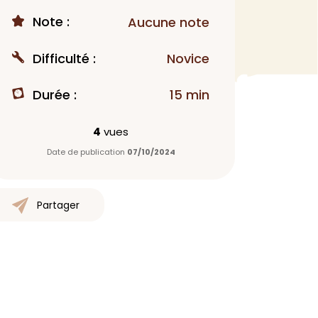
Note :
Aucune note
MAQUILLAGE
Rouge à lèvres
Difficulté :
Novice
Fond de teint
Démaquillant
Durée :
15 min
Anti-cerne
Yeux
4
vues
Poudre visage
Date de publication
07/10/2024
Primer
Highlighter
Mascara
Partager
Autre
> Voir tout