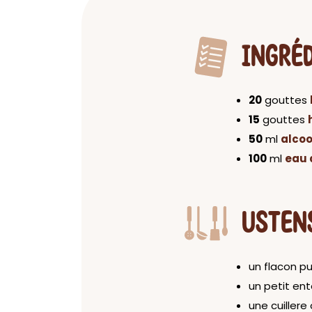
INGRÉ
20
gouttes
15
gouttes
50
ml
alcool
100
ml
eau d
USTEN
un flacon pu
un petit ent
une cuillere