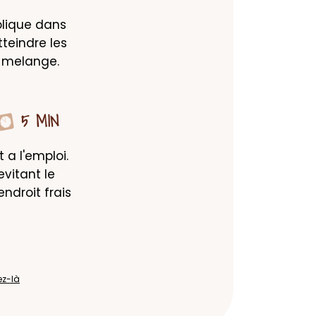
olique dans 
teindre les 
n melange.
5 MIN
a l'emploi. 
vitant le 
droit frais 
ez-là