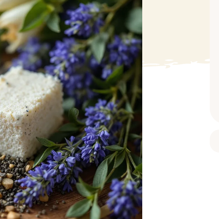
BAIN ET DOUCHE
PARFUM
ISELLE
DIVERS
Gel douche
Parfum
uide Vaiselle
Savon
Spécial Covid
Eau de toilette
retien Lave Vaiselle
Huile de bain
Automobile
Spray corporel
re
Pain moussant
Insecticide
Autre
Bombe de bain
Objet
oir tout
> Voir tout
Autre
Autre
> Voir tout
> Voir tout