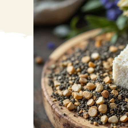
VA
Liq
Ent
Aut
> V