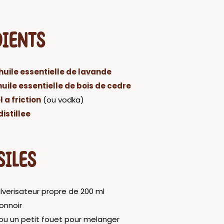
DIENTS
huile essentielle de lavande
huile essentielle de bois de cedre
 a friction
(ou vodka)
istillee
SILES
lverisateur propre de 200 ml
onnoir
 ou un petit fouet pour melanger