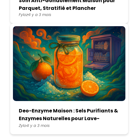
Soin Anti-Gondolement Maison pour
Parquet, Stratifié et Plancher
Fyloz
Il y a 3 mois
Deo-Enzyme Maison : Sels Purifiants &
Enzymes Naturelles pour Lave-
Vaisselle
Zylo
Il y a 3 mois