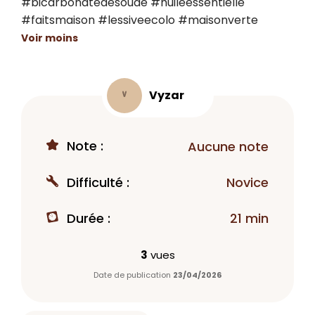
#bicarbonatedesoude #huileessentielle 
#faitsmaison #lessiveecolo #maisonverte
Voir moins
Vyzar
V
Note :
Aucune note
Difficulté :
Novice
Durée :
21 min
3
vues
Date de publication
23/04/2026