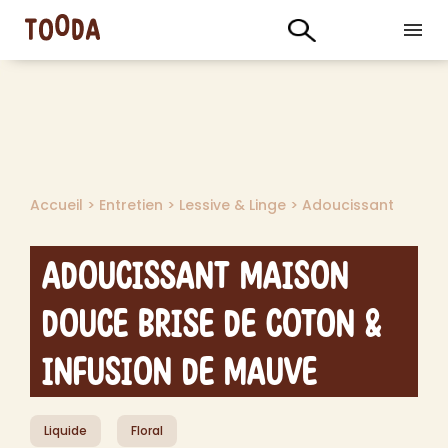
Accueil
>
Entretien
>
Lessive & Linge
>
Adoucissant
Adoucissant Maison
Douce Brise de Coton &
Infusion de Mauve
Liquide
Floral