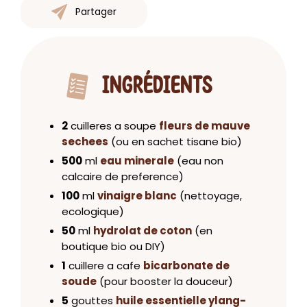
Partager
INGRÉDIENTS
2
cuilleres a soupe
fleurs de mauve
sechees
(ou en sachet tisane bio)
500
ml
eau minerale
(eau non
calcaire de preference)
100
ml
vinaigre blanc
(nettoyage,
ecologique)
50
ml
hydrolat de coton
(en
boutique bio ou DIY)
1
cuillere a cafe
bicarbonate de
soude
(pour booster la douceur)
5
gouttes
huile essentielle ylang-