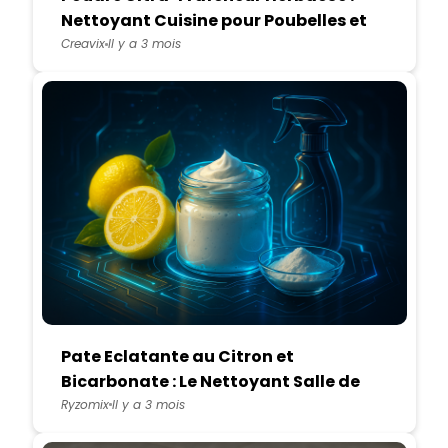
Nettoyant Cuisine pour Poubelles et
Placards à Déchets
Creavix
Il y a 3 mois
Pate Eclatante au Citron et
Bicarbonate : Le Nettoyant Salle de
Bain Anti-Traces Unique
Ryzomix
Il y a 3 mois