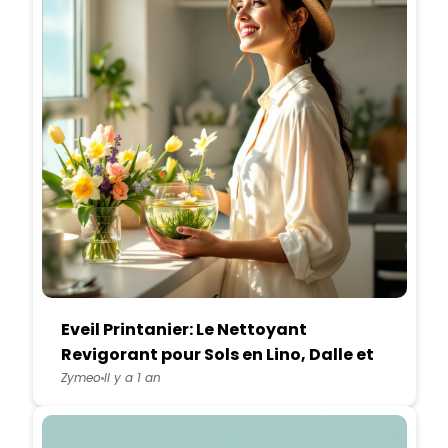
Eveil Printanier: Le Nettoyant
Revigorant pour Sols en Lino, Dalle et
Lame PVC
Zymeo
Il y a 1 an