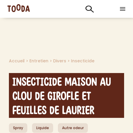
Accueil
>
Entretien
>
Divers
>
Insecticide
Insecticide Maison au
Clou de Girofle et
Feuilles de Laurier
Spray
Liquide
Autre odeur