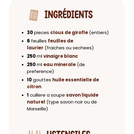
INGRÉDIENTS
30
pieces
clous de girofle
(entiers)
6
feuilles
feuilles de
laurier
(fraiches ou sechees)
250
ml
vinaigre blanc
250
ml
eau minerale
(de
preference)
10
gouttes
huile essentielle de
citron
1
cuillere a soupe
savon liquide
naturel
(type savon noir ou de
Marseille)