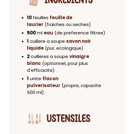
INGRÉDIENTS
10
feuilles
feuille de
laurier
(fraiches ou seches)
500
ml
eau
(de preference filtree)
1
cuillere a soupe
savon noir
liquide
(pur, ecologique)
2
cuilleres a soupe
vinaigre
blanc
(optionnel, pour plus
d'efficacite)
1
unite
flacon
pulverisateur
(propre, capacite
500 ml)
USTENSILES