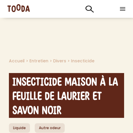
Accueil
>
Entretien
>
Divers
>
Insecticide
Insecticide Maison à la
Feuille de Laurier et
Savon Noir
Liquide
Autre odeur