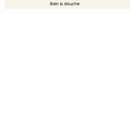
Bain & douche
Maquillage
Parfums
Déodorants
Savons
DÉCOUVRIR
Toutes les recettes
Recettes cosmétique
Recettes entretien
Le blog DIY
Répertoire d'ingrédients
Créer ma recette
TOODA