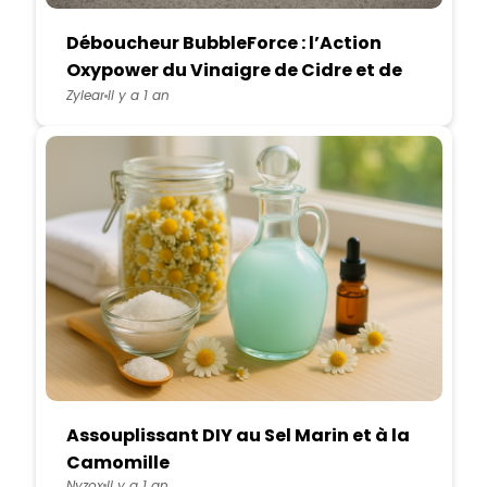
Déboucheur BubbleForce : l’Action
Oxypower du Vinaigre de Cidre et de
la Levure Chimique
Zylear
Il y a 1 an
Assouplissant DIY au Sel Marin et à la
Camomille
Nyzox
Il y a 1 an