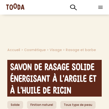
Accueil
>
Cosmétique
>
Visage
>
Rasage et barbe
Savon de Rasage Solide
Énergisant à l'Argile et
à l'Huile de Ricin
Solide
Finition naturel
Tous type de peau