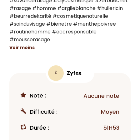
#savonderasage #diycosmetique #zerodechet 
#rasage #homme #argileblanche #huilericin 
#beurredekarité #cosmetiquenaturelle 
#soinduvisage #bienetre #menthepoivree 
#routinehomme #ecoresponsable 
#mousserasage
Voir moins
Zyfex
Z
Note :
Aucune note
Difficulté :
Moyen
Durée :
51H53