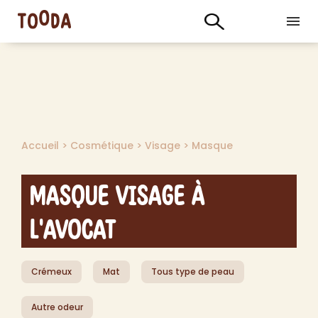
Accueil
>
Cosmétique
>
Visage
>
Masque
Masque visage à
l'avocat
Crémeux
Mat
Tous type de peau
Autre odeur