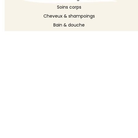
Soins corps
Cheveux & shampoings
Bain & douche
Maquillage
Parfums
Déodorants
Savons
DÉCOUVRIR
Toutes les recettes
Recettes cosmétique
Recettes entretien
Le blog DIY
Répertoire d'ingrédients
Créer ma recette