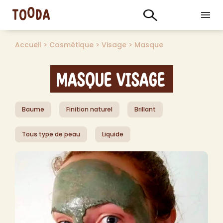
Accueil
>
Cosmétique
>
Visage
>
Masque
Masque Visage
Baume
Finition naturel
Brillant
Tous type de peau
Liquide