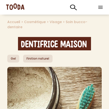
Accueil
>
Cosmétique
>
Visage
>
Soin bucco-
dentaire
Dentifrice maison
Gel
Finition naturel