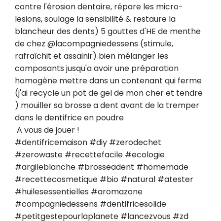
contre l'érosion dentaire, répare les micro-
lesions, soulage la sensibilité & restaure la 
blancheur des dents) 5 gouttes d'HE de menthe 
de chez @lacompagniedessens (stimule, 
rafraîchit et assainir) bien mélanger les 
composants jusqu'a avoir une préparation 
homogène mettre dans un contenant qui ferme 
(j'ai recycle un pot de gel de mon cher et tendre 
) mouiller sa brosse a dent avant de la tremper 
dans le dentifrice en poudre

 A vous de jouer ! 

#dentifricemaison #diy #zerodechet 
#zerowaste #recettefacile #ecologie 
#argileblanche #brosseadent #homemade 
#recettecosmetique #bio #natural #atester 
#huilesessentielles #aromazone 
#compagniedessens #dentifricesolide 
#petitgestepourlaplanete #lancezvous #zd