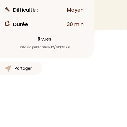
MAQUILLAGE
Difficulté :
Moyen
Rouge à lèvres
Durée :
30 min
Fond de teint
Démaquillant
6
vues
Anti-cerne
Date de publication
12/02/2024
Yeux
Poudre visage
Primer
Partager
Highlighter
Mascara
Autre
> Voir tout