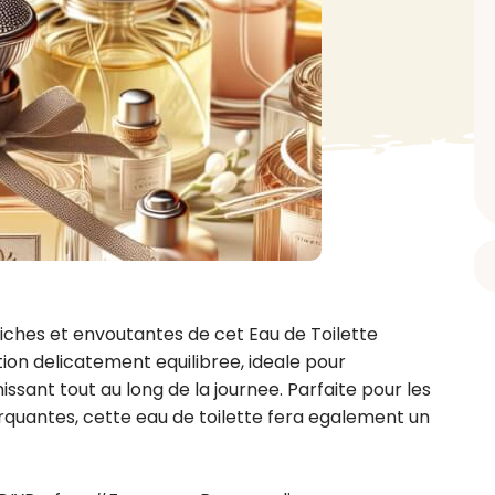
BAIN ET DOUCHE
PARFUM
ISELLE
DIVERS
Gel douche
Parfum
uide Vaiselle
Savon
Spécial Covid
Eau de toilette
retien Lave Vaiselle
Huile de bain
Automobile
Spray corporel
re
Pain moussant
Insecticide
Autre
Bombe de bain
Objet
oir tout
> Voir tout
Autre
Autre
> Voir tout
> Voir tout
iches et envoutantes de cet Eau de Toilette 
ion delicatement equilibree, ideale pour 
ssant tout au long de la journee. Parfaite pour les 
quantes, cette eau de toilette fera egalement un 