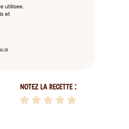
 utilisee. 
s et 
ez-là
Notez la recette :