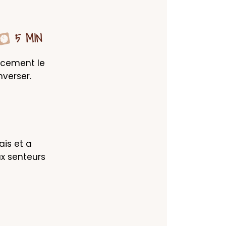
5 MIN
ucement le 
nverser.
is et a 
x senteurs 