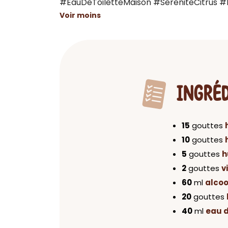
#EauDeToiletteMaison #SereniteCitrus 
Voir moins
INGRÉ
15
gouttes
10
gouttes
5
gouttes
h
2
gouttes
v
60
ml
alcoo
20
gouttes
40
ml
eau d