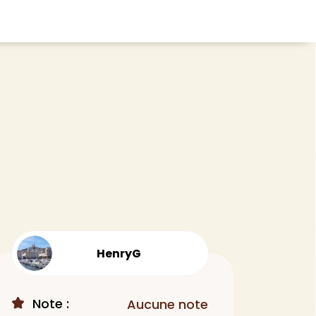
CHEVEUX
ace
Shampoing
tratifié, plancher
Après-shampoing
 tapis
Soin cheveux
Couleur
e et lame PVC
Masque
Autre
t
> Voir tout
HenryG
Note :
Aucune note