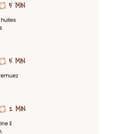
5 MIN
huiles 
 
5 MIN
 Remuez 
2 MIN
ne E 
.