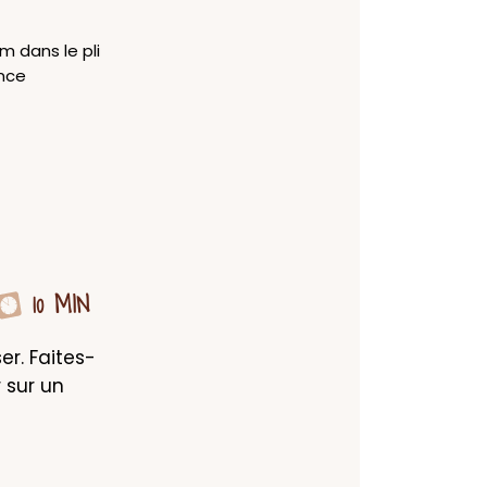
m dans le pli
ence
10 MIN
ser. Faites-
 sur un 