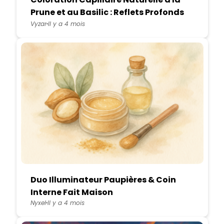
Prune et au Basilic : Reflets Profonds
et Brillance Sublime
Vyzar
Il y a 4 mois
Duo Illuminateur Paupières & Coin
Interne Fait Maison
Nyxel
Il y a 4 mois