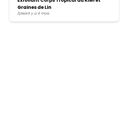
Exfoliant Corps Tropical au Kiwi et
Graines de Lin
Zylear
Il y a 4 mois