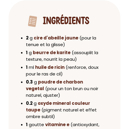
INGRÉDIENTS
2
g
cire d'abeille jaune
(pour la
tenue et la glisse)
1
g
beurre de karite
(assouplit la
texture, nourrit la peau)
1
ml
huile de ricin
(renforce, doux
pour le ras de cil)
0.3
g
poudre de charbon
vegetal
(pour un ton brun ou noir
naturel, ajuster)
0.2
g
oxyde mineral couleur
taupe
(pigment naturel et effet
ombre subtil)
1
goutte
vitamine e
(antioxydant,