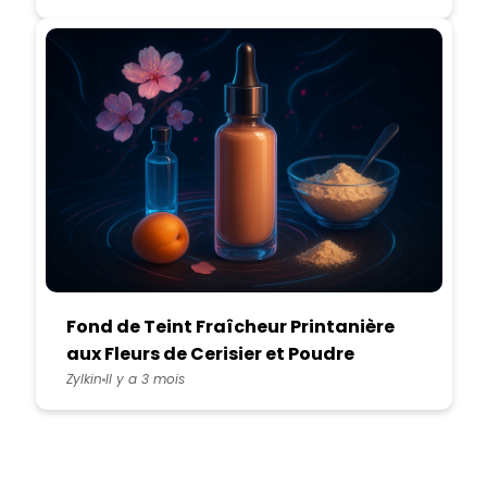
Fond de Teint Fraîcheur Printanière
aux Fleurs de Cerisier et Poudre
d’Arrow Root
Zylkin
Il y a 3 mois