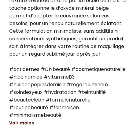
texture veloutée offerte par la fécule de maïs. La 
touche optionnelle d’oxyde minéral beige 
permet d’adapter la couvrance selon vos 
besoins, pour un rendu naturellement éclatant. 
Cette formulation minimaliste, sans additifs ni 
conservateurs synthétiques, garantit un produit 
sain à intégrer dans votre routine de maquillage 
pour un regard sublimé jour après jour.

#anticernes #DIYbeauté #cosmetiquenaturelle 
#niacinamide #vitamineB3 
#huiledepepinsderaisin #regardlumineux 
#soindesyeux #hydratation #teintunifié 
#beautéclean #formulenaturelle 
#routinebeauté #faitmaison 
#minimalismebeauté
Voir moins