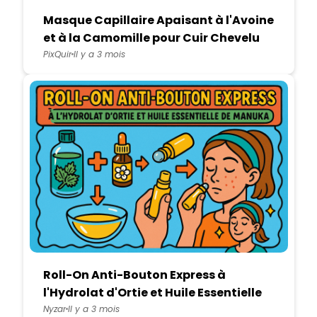
Masque Capillaire Apaisant à l'Avoine
et à la Camomille pour Cuir Chevelu
Sensible
PixQuir
Il y a 3 mois
Roll-On Anti-Bouton Express à
l'Hydrolat d'Ortie et Huile Essentielle
de Manuka
Nyzar
Il y a 3 mois