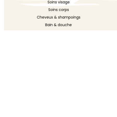
Soins visage
Soins corps
Cheveux & shampoings
Bain & douche
Maquillage
Parfums
Déodorants
Savons
DÉCOUVRIR
Toutes les recettes
Recettes cosmétique
Recettes entretien
Le blog DIY
Répertoire d'ingrédients
Créer ma recette