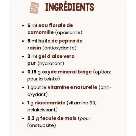
INGRÉDIENTS
5
ml
eau florale de
camomille
(apaisante)
5
ml
huile de pepins de
raisin
(antioxydante)
3
ml
gel d'aloe vera
pur
(hydratant)
0.15
g
oxyde mineral beige
(option:
pour la teinte)
1
goutte
vitamine e naturelle
(anti-
oxydant)
1
g
niacinamide
(vitamine B3,
eclaircissant)
0.3
g
fecule de mais
(pour
l'onctuosite)