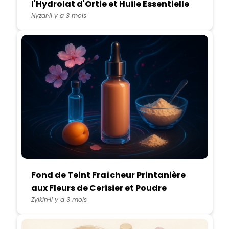
l'Hydrolat d'Ortie et Huile Essentielle
de Manuka
Nyzar
Il y a 3 mois
Fond de Teint Fraîcheur Printanière
aux Fleurs de Cerisier et Poudre
d’Arrow Root
Zylkin
Il y a 3 mois