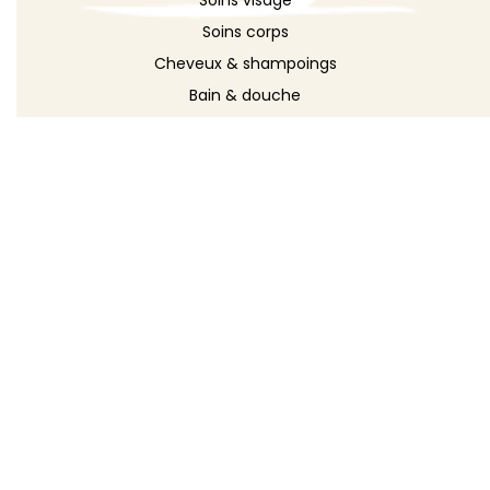
Soins visage
Soins corps
Cheveux & shampoings
Bain & douche
Maquillage
Parfums
Déodorants
Savons
DÉCOUVRIR
Toutes les recettes
Recettes cosmétique
Recettes entretien
Le blog DIY
Répertoire d'ingrédients
Créer ma recette