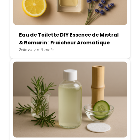
Eau de Toilette DIY Essence de Mistral
& Romarin : Fraicheur Aromatique
Méditerranéenne
Zeliox
Il y a 9 mois