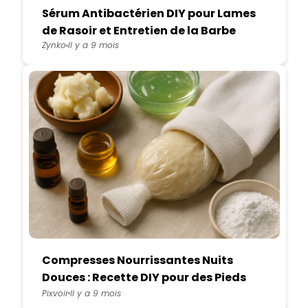
Sérum Antibactérien DIY pour Lames
de Rasoir et Entretien de la Barbe
Zynko
Il y a 9 mois
Compresses Nourrissantes Nuits
Douces : Recette DIY pour des Pieds
Réparés au Réveil
Pixvoir
Il y a 9 mois