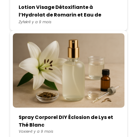
Lotion Visage Détoxifiante à
l’Hydrolat de Romarin et Eau de
Bambou
Zyfek
Il y a 9 mois
Spray Corporel DIY Éclosion de Lys et
Thé Blanc
Voxier
Il y a 9 mois