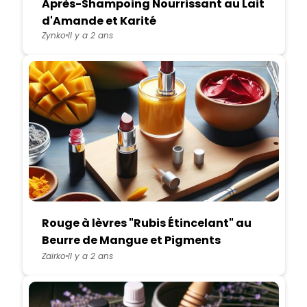
Après-Shampoing Nourrissant au Lait
d'Amande et Karité
Zynko
Il y a 2 ans
Rouge à lèvres "Rubis Étincelant" au
Beurre de Mangue et Pigments
Végétaux
Zairko
Il y a 2 ans