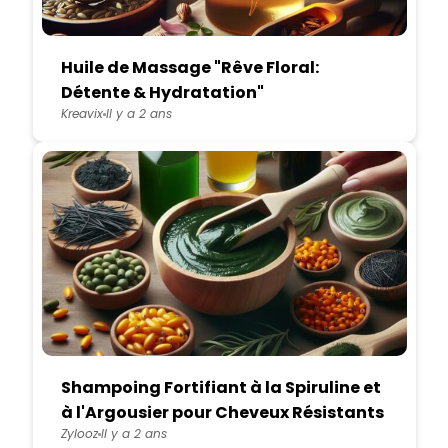
Huile de Massage "Rêve Floral:
Détente & Hydratation"
Kreavix
Il y a 2 ans
Shampoing Fortifiant à la Spiruline et
à l'Argousier pour Cheveux Résistants
Zylooz
Il y a 2 ans