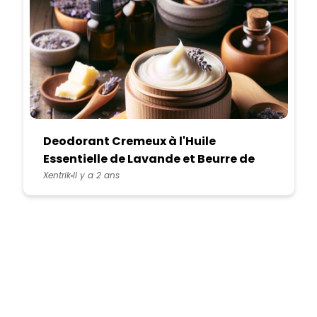
Deodorant Cremeux à l'Huile
Essentielle de Lavande et Beurre de
Karité
Xentrik
Il y a 2 ans