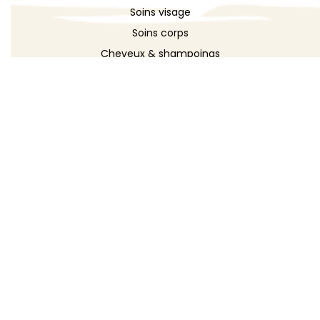
Soins visage
Soins corps
Cheveux & shampoings
Bain & douche
Maquillage
Parfums
Déodorants
Savons
DÉCOUVRIR
Toutes les recettes
Recettes cosmétique
Recettes entretien
Le blog DIY
Répertoire d'ingrédients