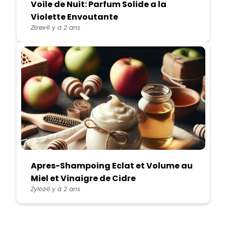
Voile de Nuit: Parfum Solide a la
Violette Envoutante
Zlirex
Il y a 2 ans
Apres-Shampoing Eclat et Volume au
Miel et Vinaigre de Cidre
Zyloz
Il y a 2 ans