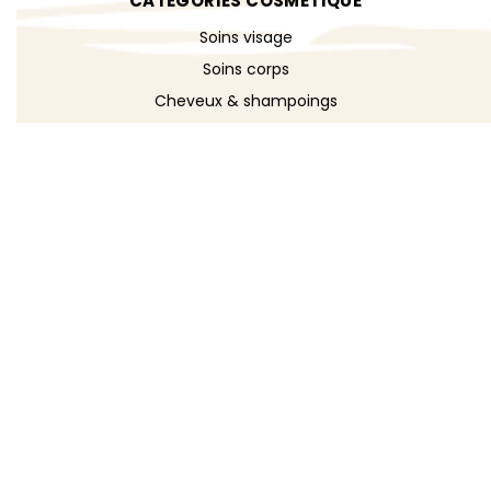
CATÉGORIES COSMÉTIQUE
Soins visage
Soins corps
Cheveux & shampoings
Bain & douche
Maquillage
Parfums
Déodorants
Savons
DÉCOUVRIR
Toutes les recettes
Recettes cosmétique
Recettes entretien
Le blog DIY
Répertoire d'ingrédients