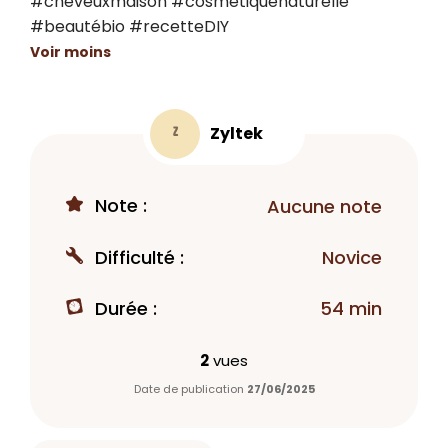
#cheveuxmaison #cosmetiquenaturelle 
#beautébio #recetteDIY
Voir moins
Zyltek
Z
Note :
Aucune note
Difficulté :
Novice
Durée :
54 min
2
vues
Date de publication
27/06/2025