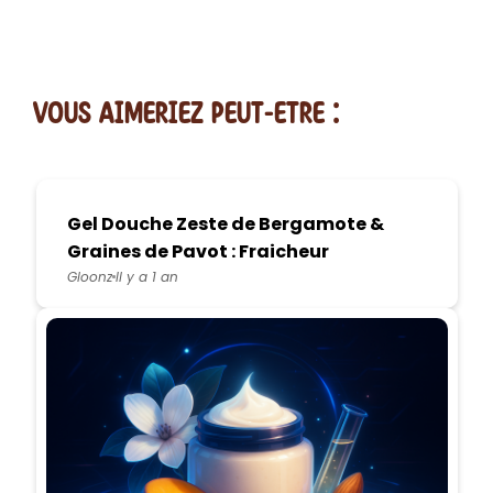
vous AIMERiEZ PEUT-ETRE :
Gel Douche Zeste de Bergamote &
Graines de Pavot : Fraicheur
Exfoliante Maison
Gloonz
Il y a 1 an