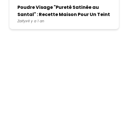
Poudre Visage "Pureté Satinée au
Santal" : Recette Maison Pour Un Teint
Mat et Unifié
Zaifyx
Il y a 1 an