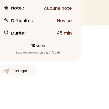
Note :
MAQUILLAGE
Aucune note
Rouge à lèvres
Difficulté :
Novice
Fond de teint
Démaquillant
Durée :
45 min
Anti-cerne
Yeux
10
vues
Poudre visage
Date de publication
02/01/2025
Primer
Highlighter
Mascara
Partager
Autre
> Voir tout