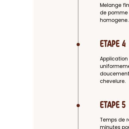
Melange fin
de pomme a
homogene.
ETAPE 4
Application 
uniformeme
doucement v
chevelure.
ETAPE 5
Temps de re
minutes pou