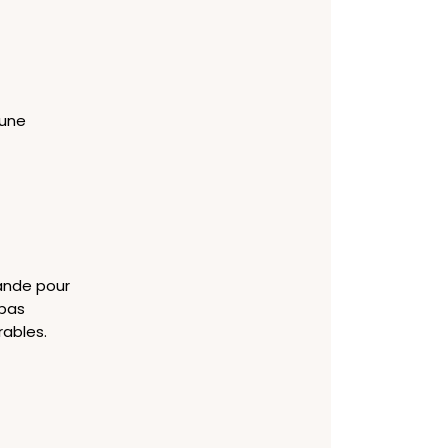
 une
mande pour
 pas
rables.