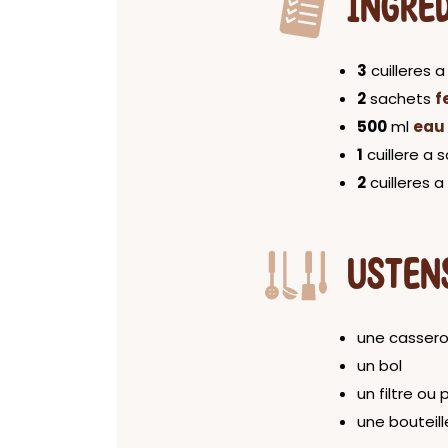
INGRÉ
3
cuilleres 
2
sachets
f
500
ml
eau
1
cuillere a
2
cuilleres 
USTEN
une cassero
un bol
un filtre ou 
une bouteill