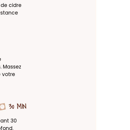
de cidre 
stance 
 
 Massez 
 votre 
30 MIN
ant 30 
ofond.