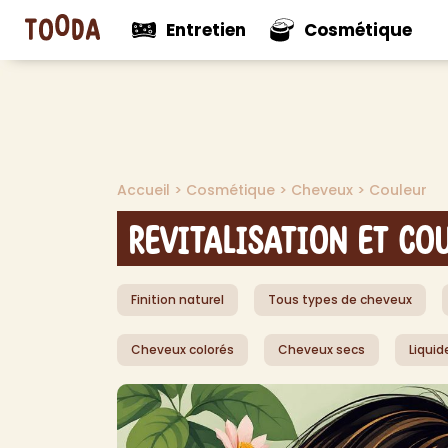
Entretien
Cosmétique
N
Voir tout
Voir tou
Mul
Accueil
>
Cosmétique
>
Cheveux
>
Couleur
Nouveautés
Nouveaut
Net
Net
Revitalisation et Co
Net
Net
Finition naturel
Tous types de cheveux
Pro
Dés
Cheveux colorés
Cheveux secs
Liquid
Dés
Dé
Aut
> V