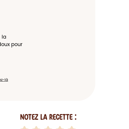
la 
doux pour 
ez-là
Notez la recette :