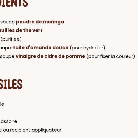
DIENTS
a soupe
poudre de moringa
euilles de the vert
(purifiee)
 soupe
huile d'amande douce
(pour hydrater)
a soupe
vinaigre de cidre de pomme
(pour fixer la couleur)
SILES
le
passoire
e ou recipient appliquateur