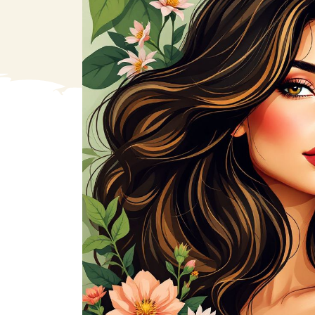
VA
Liq
Ent
Aut
> V