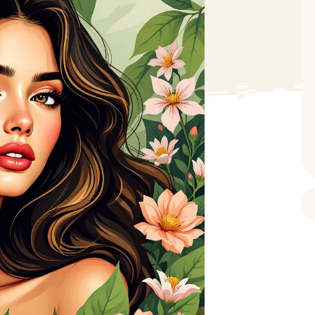
BAIN ET DOUCHE
PARFUM
ISELLE
DIVERS
Gel douche
Parfum
uide Vaiselle
Savon
Spécial Covid
Eau de toilette
retien Lave Vaiselle
Huile de bain
Automobile
Spray corporel
re
Pain moussant
Insecticide
Autre
Bombe de bain
Objet
oir tout
> Voir tout
Autre
Autre
> Voir tout
> Voir tout