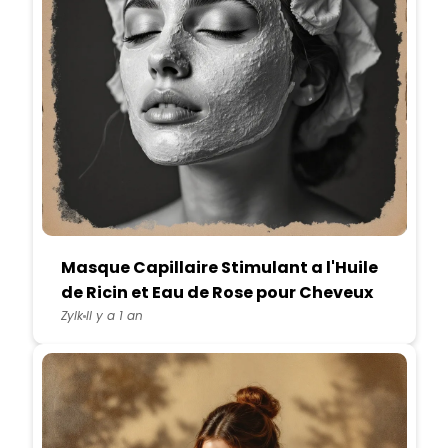
Masque Capillaire Stimulant a l'Huile
de Ricin et Eau de Rose pour Cheveux
Secs
Zylk
Il y a 1 an