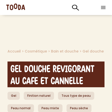
Accueil
>
Cosmétique
>
Bain et douche
>
Gel douche
Gel Douche Revigorant
au Cafe et Cannelle
Gel
Finition naturel
Tous type de peau
Peau normal
Peau mixte
Peau sèche