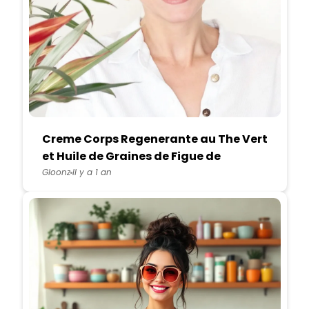
Creme Corps Regenerante au The Vert
et Huile de Graines de Figue de
Barbarie
Gloonz
Il y a 1 an