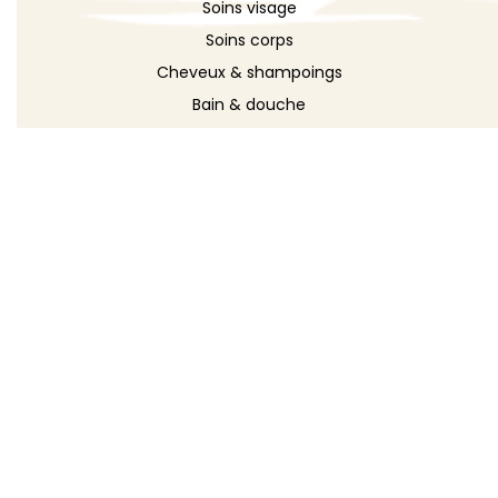
Soins visage
Soins corps
Cheveux & shampoings
Bain & douche
Maquillage
Parfums
Déodorants
Savons
DÉCOUVRIR
Toutes les recettes
Recettes cosmétique
Recettes entretien
Le blog DIY
Répertoire d'ingrédients
Créer ma recette