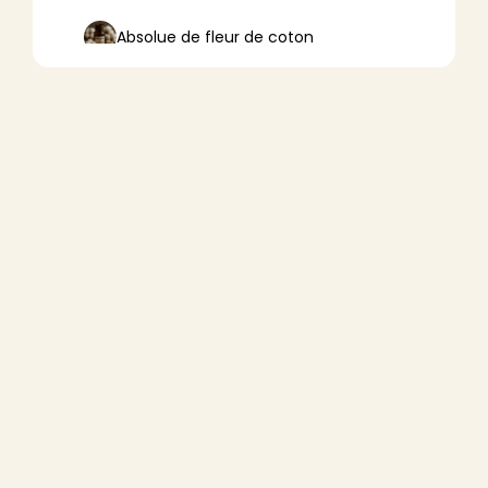
Absolue de fleur de coton
Absolue de fleur de lotus
Absolue de fleur d’oranger
Absolue de fleurs de tilleul
Absolue de frangipanier
Absolue de mousse de chêne
Absolue de résine de pin
Absolue de thé blanc (Camellia
sinensis)