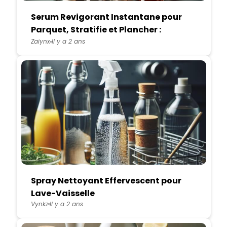
Serum Revigorant Instantane pour
Parquet, Stratifie et Plancher :
Redonnez Vie a Votre Sol
Zaiynx
Il y a 2 ans
Spray Nettoyant Effervescent pour
Lave-Vaisselle
Vynkz
Il y a 2 ans