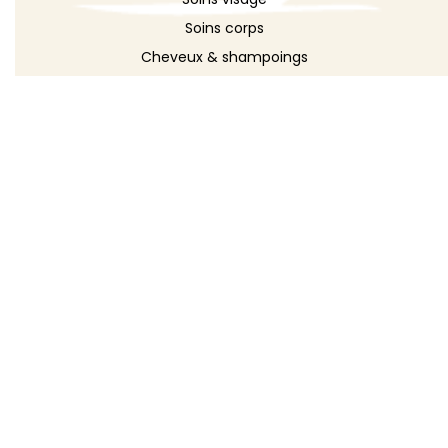
Soins corps
Cheveux & shampoings
Bain & douche
Maquillage
Parfums
Déodorants
Savons
DÉCOUVRIR
Toutes les recettes
Recettes cosmétique
Recettes entretien
Le blog DIY
Répertoire d'ingrédients
Créer ma recette