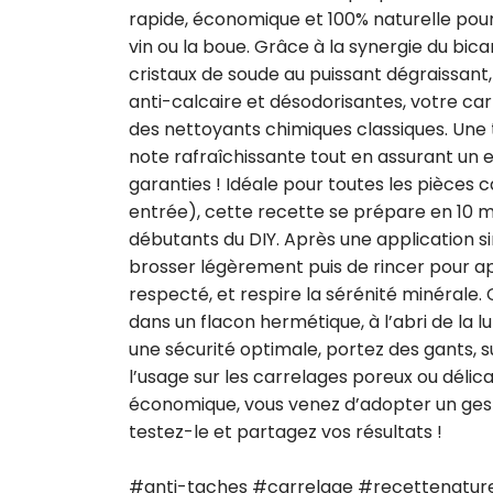
rapide, économique et 100% naturelle pour
vin ou la boue. Grâce à la synergie du bic
cristaux de soude au puissant dégraissant,
anti-calcaire et désodorisantes, votre carr
des nettoyants chimiques classiques. Une t
note rafraîchissante tout en assurant un e
garanties ! Idéale pour toutes les pièces ca
entrée), cette recette se prépare en 10 
débutants du DIY. Après une application sim
brosser légèrement puis de rincer pour appr
respecté, et respire la sérénité minérale
dans un flacon hermétique, à l’abri de la lum
une sécurité optimale, portez des gants, su
l’usage sur les carrelages poreux ou délica
économique, vous venez d’adopter un geste 
testez-le et partagez vos résultats !

#anti-taches #carrelage #recettenature