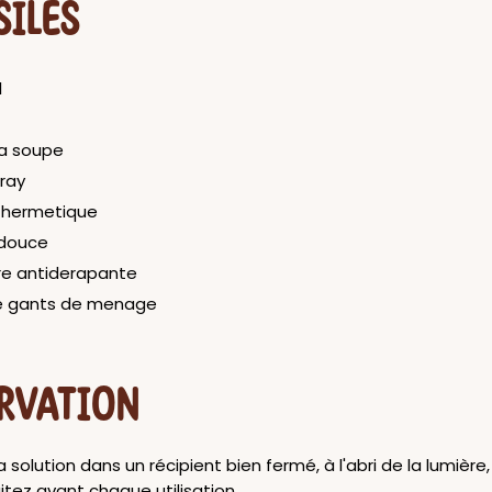
SILES
l
 a soupe
pray
t hermetique
 douce
ere antiderapante
de gants de menage
RVATION
 solution dans un récipient bien fermé, à l'abri de la lumière, 
tez avant chaque utilisation.