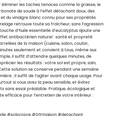
 éliminer les taches tenaces comme la graisse, le 
arbonate de soude à l’effet détachant doux, des 
 et du vinaigre blanc connu pour ses propriétés 
elage retrouve toute sa fraîcheur, sans l’agression 
ouche d’huile essentielle d’eucalyptus ajoute une 
ffet antibactérien naturel : santé et propreté 
rrelées de la maison (cuisine, salon, couloir, 
minutes seulement et convient à tous, même aux 
ple, il suffit d’attendre quelques minutes, de 
écier les résultats : votre sol est propre, sain, 
. Cette solution se conserve pendant une semaine 
ière ; il suffit de l’agiter avant chaque usage. Pour 
rtout si vous avez la peau sensible, et évitez 
ts sans essai préalable. Pratique, écologique et 
efficace pour l’entretien de votre intérieur : 
lle #solpropre #DIYmaison #detachant 