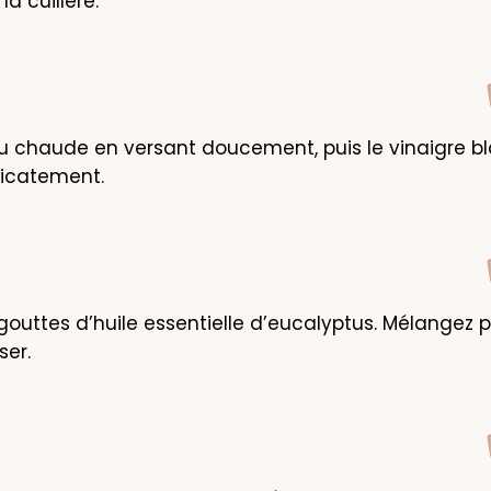
a cuillère.
au chaude en versant doucement, puis le vinaigre bla
icatement.
 gouttes d’huile essentielle d’eucalyptus. Mélangez p
er.