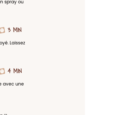
on spray ou 
3 MIN
yé. Laissez 
4 MIN
re avec une 