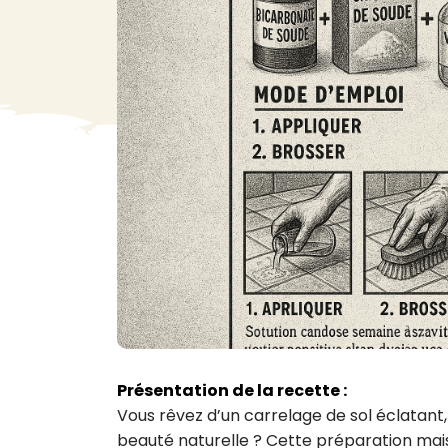
VA
Liq
Ent
Aut
> V
Présentation de la recette :
Vous rêvez d’un carrelage de sol éclatant,
beauté naturelle ? Cette préparation maiso