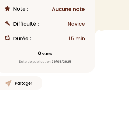
Note :
Aucune note
MAQUILLAGE
Rouge à lèvres
Difficulté :
Novice
Fond de teint
Démaquillant
Durée :
15 min
Anti-cerne
Yeux
0
vues
Poudre visage
Date de publication
29/05/2025
Primer
Highlighter
Mascara
Partager
Autre
> Voir tout