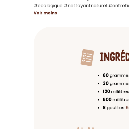
#ecologique #nettoyantnaturel #entret
Voir moins
INGRÉ
60
gramme
30
gramme
120
millilitre
500
millilitr
8
gouttes
h