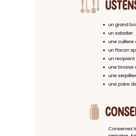
USTEN
un grand bo
un saladier
une cuillere
un flacon s
un recipien
une brosse
une serpilli
une paire 
CONSE
Conservez la
semaine. Agi