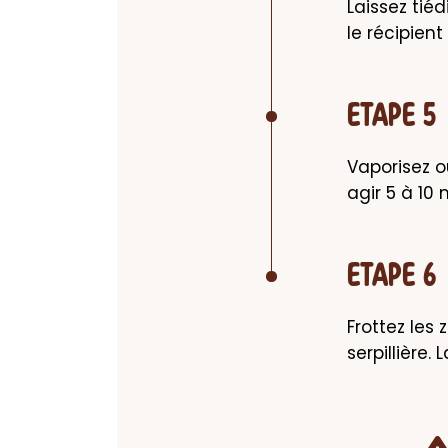
Laissez tiéd
le récipient
ETAPE 5
Vaporisez ou
agir 5 à 10 
ETAPE 6
Frottez les 
serpillière.