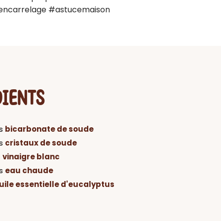
iencarrelage #astucemaison
DIENTS
s
bicarbonate de soude
s
cristaux de soude
s
vinaigre blanc
es
eau chaude
uile essentielle d'eucalyptus