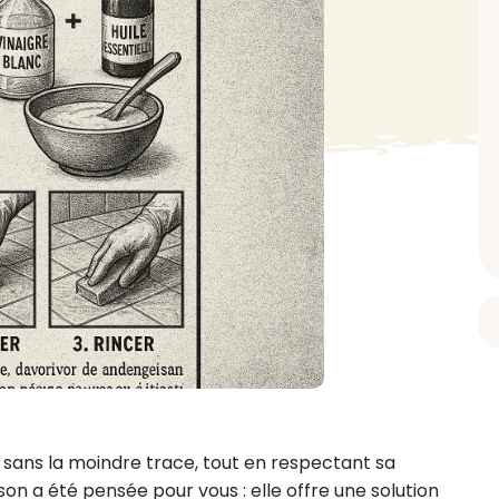
BAIN ET DOUCHE
PARFUM
ISELLE
DIVERS
Gel douche
Parfum
uide Vaiselle
Savon
Spécial Covid
Eau de toilette
retien Lave Vaiselle
Huile de bain
Automobile
Spray corporel
re
Pain moussant
Insecticide
Autre
Bombe de bain
Objet
oir tout
> Voir tout
Autre
Autre
> Voir tout
> Voir tout
 sans la moindre trace, tout en respectant sa 
n a été pensée pour vous : elle offre une solution 