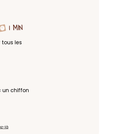
1 MIN
tous les 
un chiffon 
ez-là