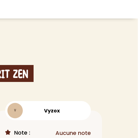
CHEVEUX
ace
Shampoing
tratifié, plancher
Après-shampoing
 tapis
Soin cheveux
rit Zen
Couleur
e et lame PVC
Masque
Autre
t
> Voir tout
Vyzox
V
Note :
Aucune note