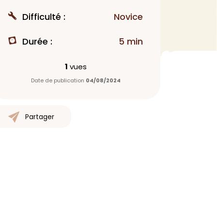
MAQUILLAGE
Difficulté :
Novice
Rouge à lèvres
Durée :
5 min
Fond de teint
Démaquillant
1
vues
Anti-cerne
Date de publication
04/08/2024
Yeux
Poudre visage
Primer
Partager
Highlighter
Mascara
Autre
> Voir tout