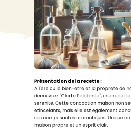
VA
Liq
Ent
Aut
> V
Présentation de la recette :
A l'ere ou le bien-etre et la proprete de no
decouvrez "Clarte Eclatante", une recette d
serenite. Cette concoction maison non seu
etincelants, mais elle est egalement conc
ses composantes aromatiques. Unique en so
maison propre et un esprit clair.