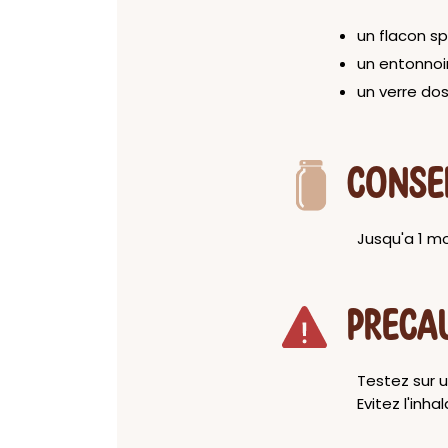
un flacon sp
un entonnoi
un verre do
CONSE
Jusqu'a 1 mo
PRECA
Testez sur un
Evitez l'inh