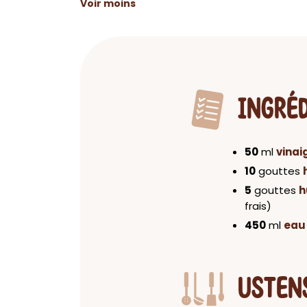
Voir moins
INGRÉ
50
ml
vinai
10
gouttes
5
gouttes
h
frais)
450
ml
eau 
USTEN