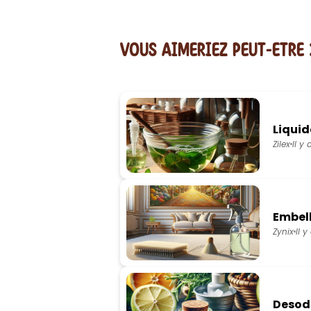
vous AIMERiEZ PEUT-ETRE 
Liquid
Zilex
Il y
Embell
Zynix
Il y
Desodo