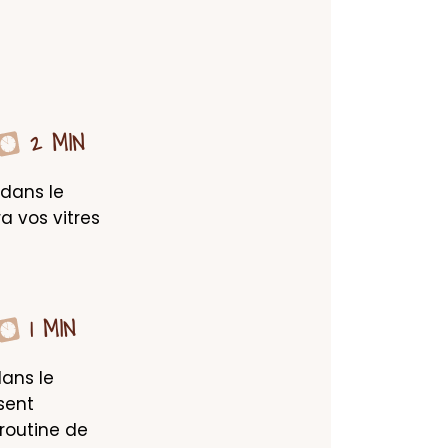
2 MIN
 dans le 
a vos vitres 
1 MIN
ans le 
sent 
outine de 