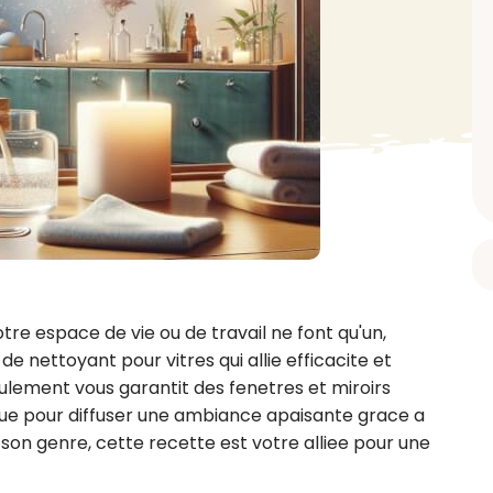
BAIN ET DOUCHE
PARFUM
ISELLE
DIVERS
Gel douche
Parfum
uide Vaiselle
Savon
Spécial Covid
Eau de toilette
retien Lave Vaiselle
Huile de bain
Automobile
Spray corporel
re
Pain moussant
Insecticide
Autre
Bombe de bain
Objet
oir tout
> Voir tout
Autre
Autre
> Voir tout
> Voir tout
tre espace de vie ou de travail ne font qu'un, 
e nettoyant pour vitres qui allie efficacite et 
lement vous garantit des fenetres et miroirs 
ue pour diffuser une ambiance apaisante grace a 
n genre, cette recette est votre alliee pour une 