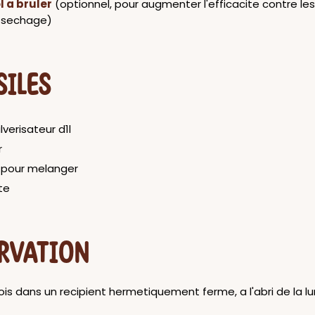
l a bruler
(optionnel, pour augmenter l'efficacite contre les
e sechage)
SILES
lverisateur d1l
r
t pour melanger
te
RVATION
is dans un recipient hermetiquement ferme, a l'abri de la l