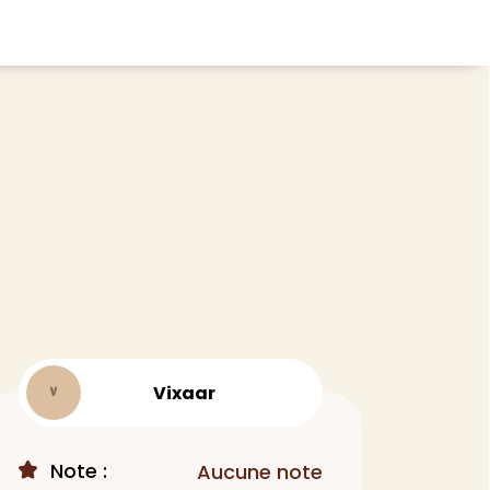
CHEVEUX
ace
Shampoing
tratifié, plancher
Après-shampoing
 tapis
Soin cheveux
Couleur
e et lame PVC
Masque
Autre
t
> Voir tout
Vixaar
V
Note :
Aucune note