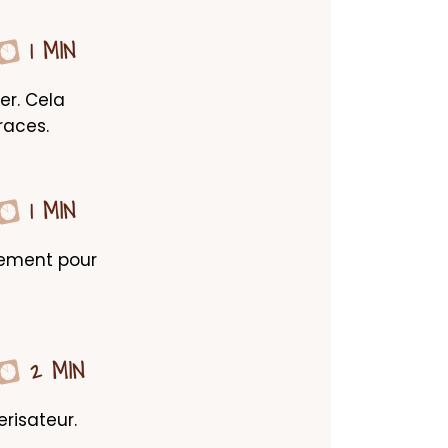
1 MIN
er. Cela 
races.
1 MIN
cement pour 
2 MIN
erisateur.