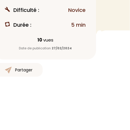
MAQUILLAGE
Difficulté :
Novice
Rouge à lèvres
Durée :
5 min
Fond de teint
Démaquillant
10
vues
Anti-cerne
Date de publication
27/02/2024
Yeux
Poudre visage
Primer
Partager
Highlighter
Mascara
Autre
> Voir tout