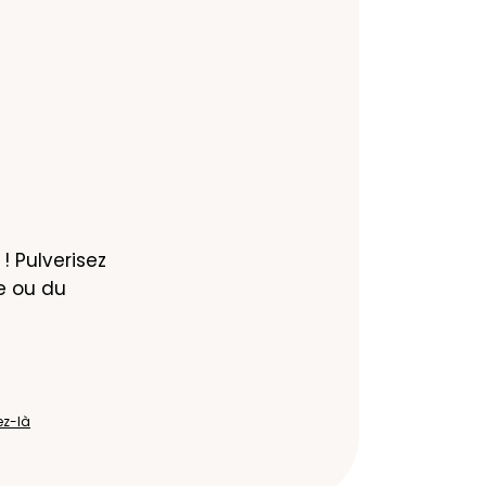
! Pulverisez 
e ou du 
ez-là