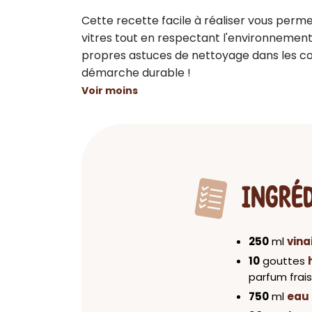
Cette recette facile à réaliser vous permet
vitres tout en respectant l'environnement.
propres astuces de nettoyage dans les 
démarche durable !
Voir moins
INGRÉ
250
ml
vina
10
gouttes
parfum frais
750
ml
eau 