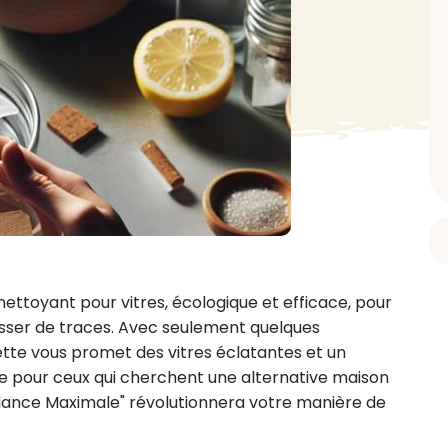
BAIN ET DOUCHE
PARFUM
ISELLE
DIVERS
Gel douche
Parfum
uide Vaiselle
Savon
Spécial Covid
Eau de toilette
retien Lave Vaiselle
Huile de bain
Automobile
Spray corporel
re
Pain moussant
Insecticide
Autre
Bombe de bain
Objet
oir tout
> Voir tout
Autre
Autre
> Voir tout
> Voir tout
toyant pour vitres, écologique et efficace, pour 
laisser de traces. Avec seulement quelques 
ette vous promet des vitres éclatantes et un 
e pour ceux qui cherchent une alternative maison 
illance Maximale" révolutionnera votre manière de 