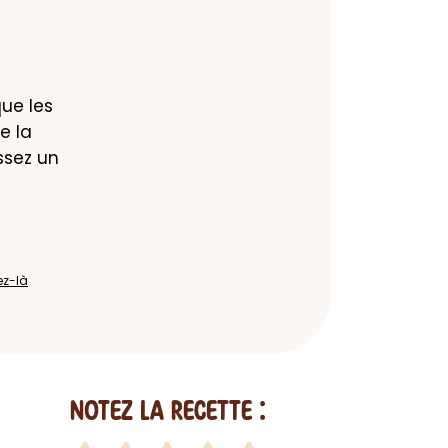
ue les 
 la 
sez un 
ez-là
Notez la recette :