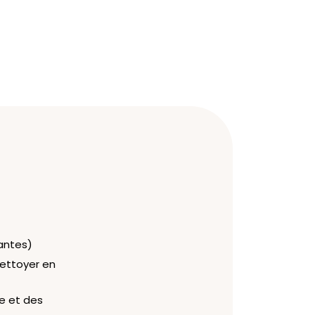
antes)
nettoyer en
e et des