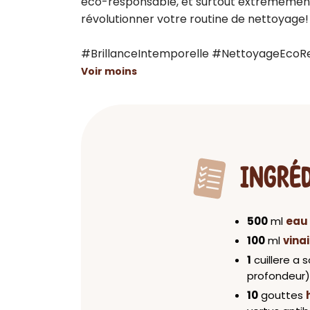
éco-responsable, et surtout extrêmement 
révolutionner votre routine de nettoyage!

#BrillanceIntemporelle #NettoyageEcoRe
Voir moins
INGRÉ
500
ml
eau
100
ml
vina
1
cuillere a
profondeur)
10
gouttes