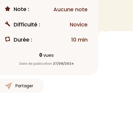
Note :
Aucune note
MAQUILLAGE
Rouge à lèvres
Difficulté :
Novice
Fond de teint
Démaquillant
Durée :
10 min
Anti-cerne
Yeux
0
vues
Poudre visage
Date de publication
27/08/2024
Primer
Highlighter
Mascara
Partager
Autre
> Voir tout