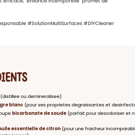
efficace, "Brillance Intemporelle" promet de 
sponsable #SolutionMultiSurfaces #DIYCleaner
DIENTS
(distillee ou demineralisee)
igre blanc
(pour ses proprietes degraissantes et desinfect
 soupe
bicarbonate de soude
(parfait pour desodoriser et 
huile essentielle de citron
(pour une fraicheur incomparabl