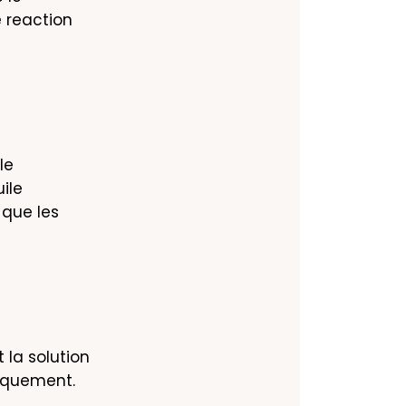
reaction 
e 
le 
que les 
la solution 
tiquement.