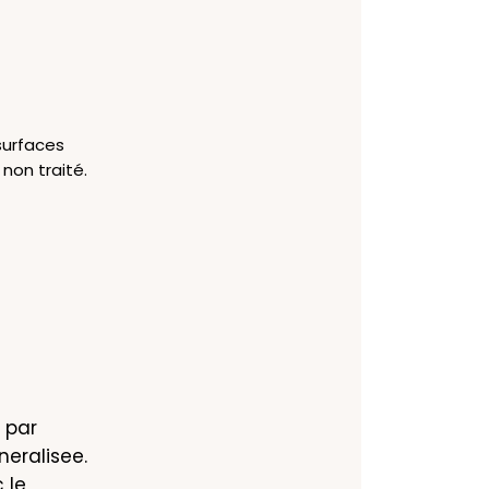
surfaces
 non traité.
par 
eralisee. 
le 