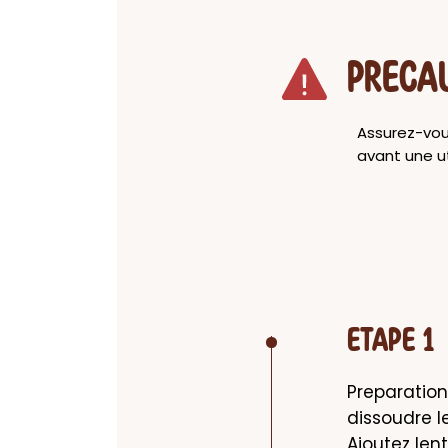
PRECA
Assurez-vou
avant une ut
ETAPE 1
Preparatio
dissoudre l
Ajoutez len