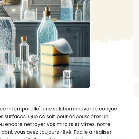
BAIN ET DOUCHE
PARFUM
ISELLE
DIVERS
Gel douche
Parfum
uide Vaiselle
Savon
Spécial Covid
Eau de toilette
retien Lave Vaiselle
Huile de bain
Automobile
Spray corporel
re
Pain moussant
Insecticide
Autre
Bombe de bain
Objet
oir tout
> Voir tout
Autre
Autre
> Voir tout
> Voir tout
ce Intemporelle", une solution innovante conçue 
s surfaces. Que ce soit pour dépoussiérer un 
 ou encore nettoyer vos miroirs et vitres, notre 
dont vous avez toujours rêvé. Facile à réaliser, 