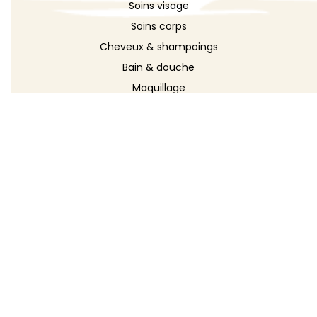
Soins visage
Soins corps
Cheveux & shampoings
Bain & douche
Maquillage
Parfums
Déodorants
Savons
DÉCOUVRIR
Toutes les recettes
Recettes cosmétique
Recettes entretien
Le blog DIY
Répertoire d'ingrédients
Créer ma recette