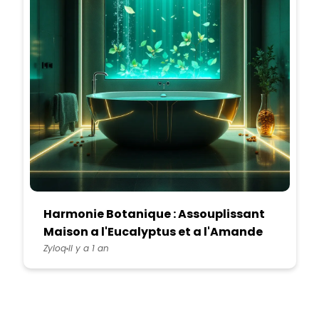
Harmonie Botanique : Assouplissant
Maison a l'Eucalyptus et a l'Amande
Douce
Zyloq
Il y a 1 an