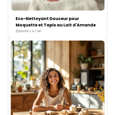
Eco-Nettoyant Douceur pour
Moquette et Tapis au Lait d'Amande
et Huile Essentielle d'Eucalyptus
Zyloon
Il y a 1 an