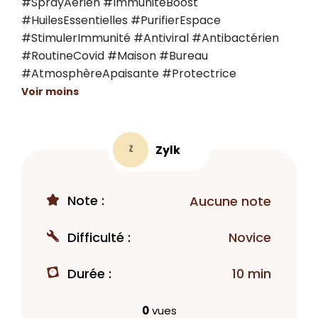
#SprayAerien #ImmunitéBoost 
#HuilesEssentielles #PurifierEspace 
#StimulerImmunité #Antiviral #Antibactérien 
#RoutineCovid #Maison #Bureau 
#AtmosphèreApaisante #Protectrice
Voir moins
Zylk
Z
Note :
Aucune note
Difficulté :
Novice
Durée :
10 min
0
vues