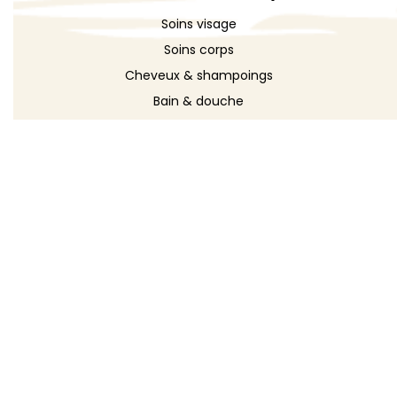
Soins visage
Soins corps
Cheveux & shampoings
Bain & douche
Maquillage
Parfums
Déodorants
Savons
DÉCOUVRIR
Toutes les recettes
Recettes cosmétique
Recettes entretien
Le blog DIY
Répertoire d'ingrédients