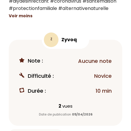
#diydesinfectant #coronavirus #santemaison 
#protectionfamiliale #alternativenaturelle
Voir moins
Zyvoq
Z
Note :
Aucune note
Difficulté :
Novice
Durée :
10 min
2
vues
Date de publication
05/04/2026