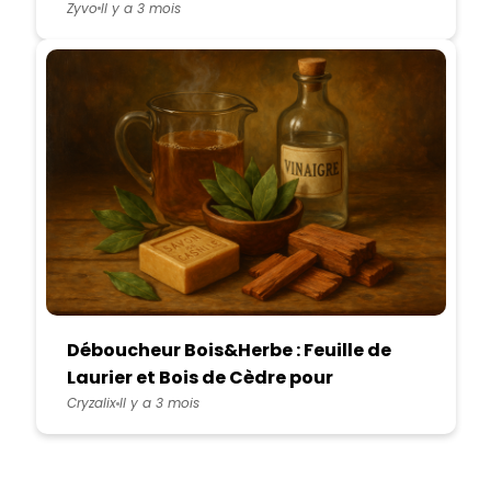
Zyvo
Il y a 3 mois
Déboucheur Bois&Herbe : Feuille de
Laurier et Bois de Cèdre pour
Canalisations Obstruées
Cryzalix
Il y a 3 mois