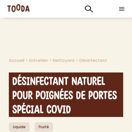
Accueil
>
Entretien
>
Nettoyant
>
Désinfectant
Désinfectant Naturel
pour Poignées de Portes
Spécial Covid
Liquide
Fruité