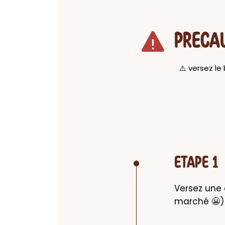
PRECA
⚠️ versez l
ETAPE 1
Versez une c
marché 😬)