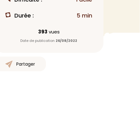
MAQUILLAGE
Durée :
5 min
Rouge à lèvres
Fond de teint
393
vues
Démaquillant
Date de publication
26/08/2022
Anti-cerne
Yeux
Poudre visage
Partager
Primer
Highlighter
Mascara
Autre
> Voir tout