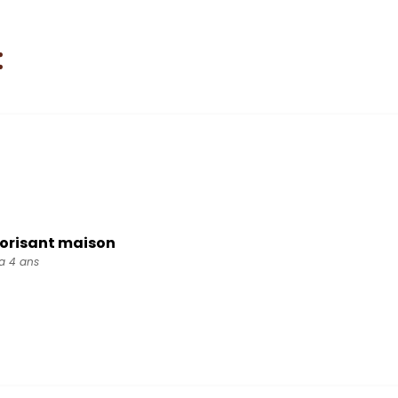
:
orisant maison
 a 4 ans