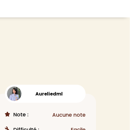
CHEVEUX
ace
Shampoing
tratifié, plancher
Après-shampoing
 tapis
Soin cheveux
Couleur
e et lame PVC
Masque
Autre
Aureliedml
t
> Voir tout
Note :
Aucune note
Difficulté :
Facile