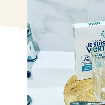
VA
Liq
Ent
Aut
> V