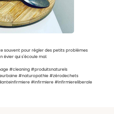
e souvent pour régler des petits problèmes 
́vier qui s'écoule mal.

e #cleaning #produitsnaturels 
eurbaine #naturopathie #zérodechets 
teinfirmiere #infirmiere #infirmiereliberale 