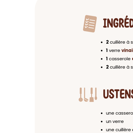
INGRÉ
2
cuillère à
1
verre
vina
1
casserole
2
cuillère à
USTEN
une cassero
un verre
une cuillère