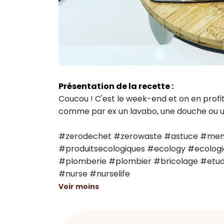
Présentation de la recette :
Coucou ! C'est le week-end et on en profit
comme par ex un lavabo, une douche ou un e
#zerodechet #zerowaste #astuce #menag
#produitsecologiques #ecology #ecologi
#plomberie #plombier #bricolage #etudian
#nurse #nurselife
Voir moins