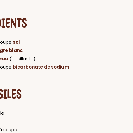
DIENTS
 soupe
sel
igre blanc
eau
(bouillante)
 soupe
bicarbonate de sodium
SILES
le
 à soupe