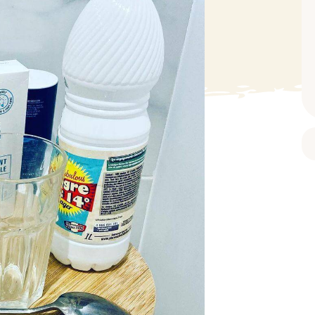
BAIN ET DOUCHE
PARFUM
ISELLE
DIVERS
Gel douche
Parfum
uide Vaiselle
Savon
Spécial Covid
Eau de toilette
retien Lave Vaiselle
Huile de bain
Automobile
Spray corporel
re
Pain moussant
Insecticide
Autre
Bombe de bain
Objet
oir tout
> Voir tout
Autre
Autre
> Voir tout
> Voir tout