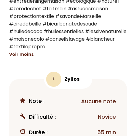
#entretienlingemaison #ecologique #naturel 
#zerodechet #faitmain #astucesmaison 
#protectiontextile #savondeMarseille 
#ciredabeille #bicarbonatedesoude 
#huiledecoco #huilessentielles #lessivenaturelle 
#maisonecolo #conseilslavage #blancheur 
#textilepropre
Voir moins
Zylios
Z
Note :
Aucune note
Difficulté :
Novice
Durée :
55 min