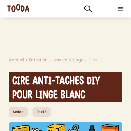
Accueil
>
Entretien
>
Lessive & Linge
>
Cire
Cire Anti-Taches DIY
pour Linge Blanc
Solide
Fruité