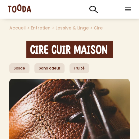
Accueil
>
Entretien
>
Lessive & Linge
>
Cire
Cire cuir maison
Solide
Sans odeur
Fruité