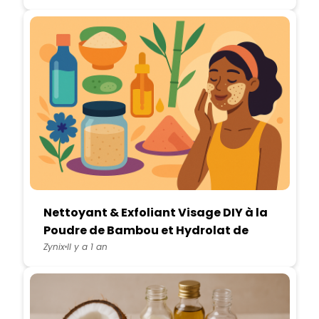
Nettoyant & Exfoliant Visage DIY à la
Poudre de Bambou et Hydrolat de
Bleuet
Zynix
Il y a 1 an