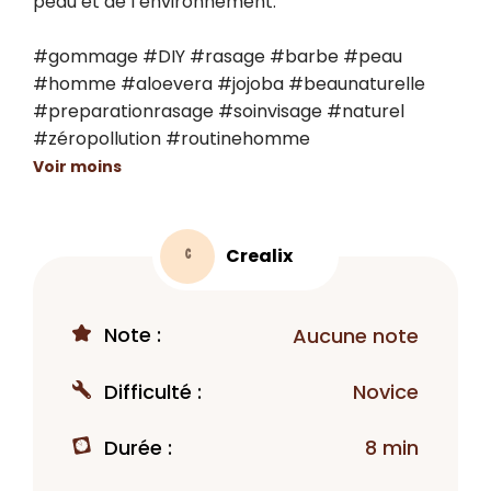
peau et de l’environnement.

#gommage #DIY #rasage #barbe #peau 
#homme #aloevera #jojoba #beaunaturelle 
#preparationrasage #soinvisage #naturel 
#zéropollution #routinehomme
Voir moins
Crealix
C
Note :
Aucune note
Difficulté :
Novice
Durée :
8 min