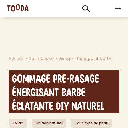
Accueil
>
Cosmétique
>
Visage
>
Rasage et barbe
Gommage Pre-Rasage
Énergisant Barbe
Éclatante DIY Naturel
Solide
Finition naturel
Tous type de peau