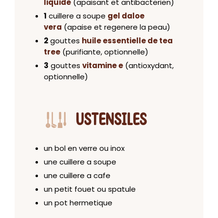
liquide
(apaisant et antibacterien)
1
cuillere a soupe
gel daloe
vera
(apaise et regenere la peau)
2
gouttes
huile essentielle de tea
tree
(purifiante, optionnelle)
3
gouttes
vitamine e
(antioxydant,
optionnelle)
USTENSILES
un bol en verre ou inox
une cuillere a soupe
une cuillere a cafe
un petit fouet ou spatule
un pot hermetique