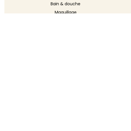
Bain & douche
Maquillage
Parfums
Déodorants
Savons
DÉCOUVRIR
Toutes les recettes
Recettes cosmétique
Recettes entretien
Le blog DIY
Répertoire d'ingrédients
Créer ma recette
TOODA