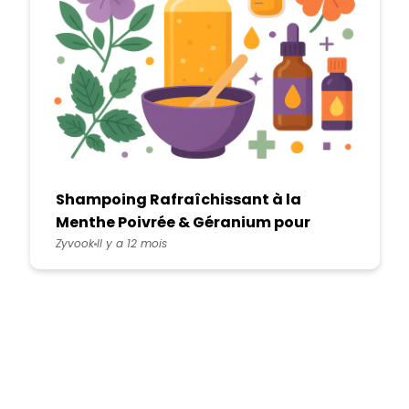
Shampoing Rafraîchissant à la
Menthe Poivrée & Géranium pour
Cheveux Fatigués
Zyvook
Il y a 12 mois