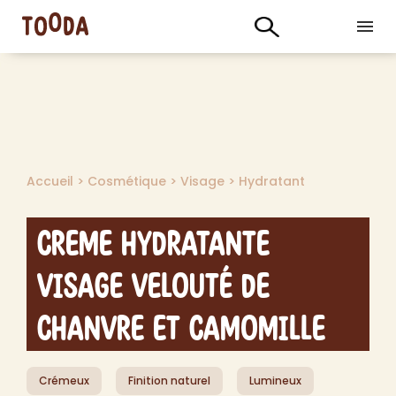
Accueil
>
Cosmétique
>
Visage
>
Hydratant
Creme Hydratante
Visage Velouté de
Chanvre et Camomille
Crémeux
Finition naturel
Lumineux