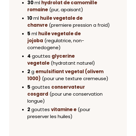
30
ml
hydrolat de camomille
romaine
(pur, apaisant)
10
ml
huile vegetale de
chanvre
(premiere pression a froid)
5
ml
huile vegetale de
jojoba
(regulatrice, non-
comedogene)
4
gouttes
glycerine
vegetale
(hydratant naturel)
2
g
emulsifiant vegetal (olivem
1000)
(pour une texture cremeuse)
5
gouttes
conservateur
cosgard
(pour une conservation
longue)
2
gouttes
vitamine e
(pour
preserver les huiles)