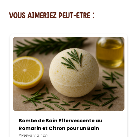
vous AIMERiEZ PEUT-ETRE :
Bombe de Bain Effervescente au
Romarin et Citron pour un Bain
Détoxifiant
Pixezy
Il y a 1 an