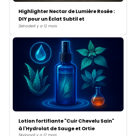
Highlighter Nectar de Lumière Rosée :
DIY pour un Éclat Subtil et
Romantique
Zelnode
Il y a 12 mois
Lotion fortifiante "Cuir Chevelu Sain"
à l'Hydrolat de Sauge et Ortie
Skyloov
Il y a 12 mois