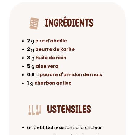
INGRÉDIENTS
2
g
cire d'abeille
2
g
beurre de karite
3
g
huile de ricin
5
g
aloe vera
0.5
g
poudre d'amidon de mais
1
g
charbon active
USTENSILES
un petit bol resistant a la chaleur