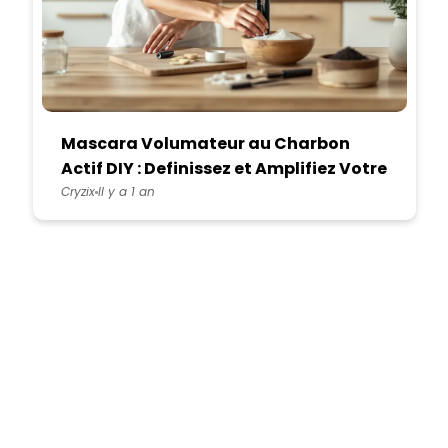
Mascara Volumateur au Charbon
Actif DIY : Definissez et Amplifiez Votre
Regard Naturellement
Cryzix
Il y a 1 an