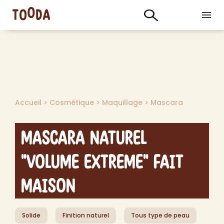
Accueil
>
Cosmétique
>
Maquillage
>
Mascara
Mascara Naturel
"Volume Extreme" fait
maison
Solide
Finition naturel
Tous type de peau