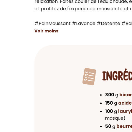
relaxation. Faites couler de l'eau chaude, 
et profitez de l'experience moussante et ap
#PainMoussant #Lavande #Detente #Bai
Voir moins
INGRÉ
300
g
bica
150
g
acide
100
g
laury
masque)
50
g
beurr