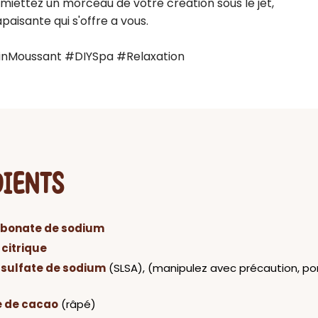
emiettez un morceau de votre creation sous le jet, 
aisante qui s'offre a vous.

nMoussant #DIYSpa #Relaxation
DIENTS
rbonate de sodium
 citrique
lsulfate de sodium
(SLSA), (manipulez avec précaution, po
e de cacao
(râpé)