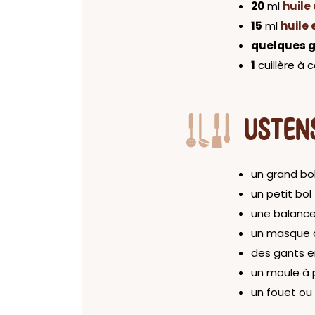
20
ml
huile
15
ml
huile 
quelques 
1
cuillère à 
USTEN
un grand bo
un petit bol
une balance
un masque 
des gants 
un moule à 
un fouet ou 