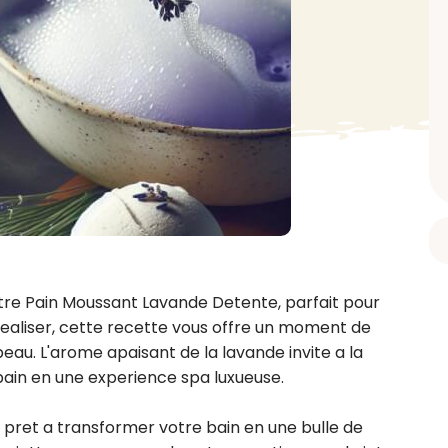
BAIN ET DOUCHE
PARFUM
ISELLE
DIVERS
Gel douche
Parfum
uide Vaiselle
Savon
Spécial Covid
Eau de toilette
retien Lave Vaiselle
Huile de bain
Automobile
Spray corporel
re
Pain moussant
Insecticide
Autre
Bombe de bain
Objet
oir tout
> Voir tout
Autre
Autre
> Voir tout
> Voir tout
tre Pain Moussant Lavande Detente, parfait pour 
realiser, cette recette vous offre un moment de 
eau. L'arome apaisant de la lavande invite a la 
ain en une experience spa luxueuse.

ret a transformer votre bain en une bulle de 