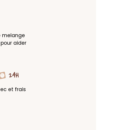
e melange 
pour aider 
24H
c et frais 