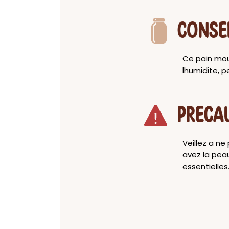
CONSE
Ce pain mous
lhumidite, p
PRECA
Veillez a ne
avez la peau
essentielles