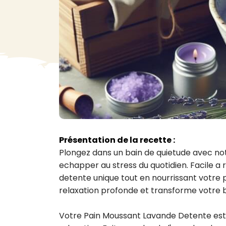
VA
Liq
Ent
Aut
> V
Présentation de la recette :
Plongez dans un bain de quietude avec no
echapper au stress du quotidien. Facile a 
detente unique tout en nourrissant votre p
relaxation profonde et transforme votre b
Votre Pain Moussant Lavande Detente est p