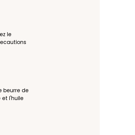
z le 
recautions 
 beurre de 
t l'huile 