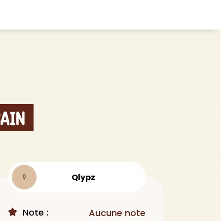
CHEVEUX
ace
Shampoing
tratifié, plancher
Après-shampoing
 tapis
Soin cheveux
Bain
Couleur
e et lame PVC
Masque
Autre
t
> Voir tout
Qlypz
Q
Note :
Aucune note