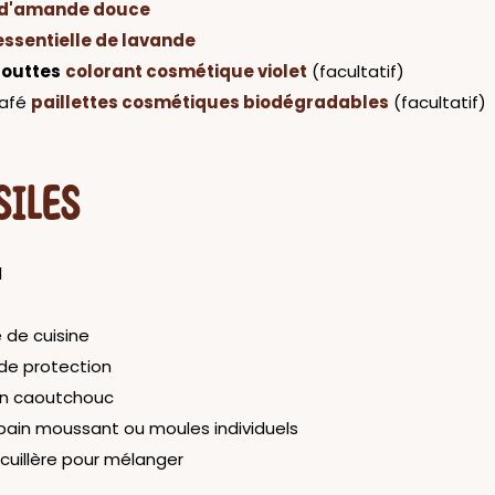
 d'amande douce
essentielle de lavande
gouttes
colorant cosmétique violet
(facultatif)
café
paillettes cosmétiques biodégradables
(facultatif)
SILES
l
 de cuisine
de protection
en caoutchouc
pain moussant ou moules individuels
cuillère pour mélanger