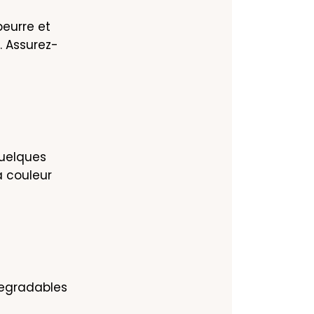
urre et 
. Assurez-
quelques 
 couleur 
degradables 