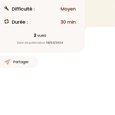
MAQUILLAGE
Difficulté :
Moyen
Rouge à lèvres
Durée :
30 min
Fond de teint
Démaquillant
2
vues
Anti-cerne
Date de publication
19/02/2024
Yeux
Poudre visage
Primer
Partager
Highlighter
Mascara
Autre
> Voir tout