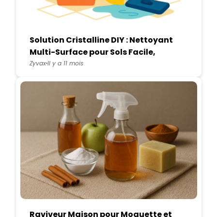
Solution Cristalline DIY : Nettoyant
Multi-Surface pour Sols Facile,
Naturel et Économique
Zyvax
Il y a 11 mois
Raviveur Maison pour Moquette et