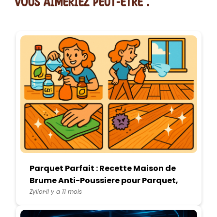
vous AIMERiEZ PEUT-ETRE :
Parquet Parfait : Recette Maison de
Brume Anti-Poussiere pour Parquet,
Stratifie et Plancher
Zylior
Il y a 11 mois