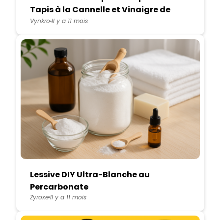
Tapis à la Cannelle et Vinaigre de
Cidre
Vynkro
Il y a 11 mois
Lessive DIY Ultra-Blanche au
Percarbonate
Zyroxe
Il y a 11 mois