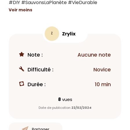
#DIY #SauvonsLaPlanète #VieDurable
Voir moins
Zrylix
Z
Note :
Aucune note
Difficulté :
Novice
Durée :
10 min
8
vues
Date de publication
22/02/2024
Partager