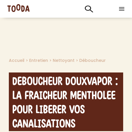
Accueil
>
Entretien
>
Nettoyant
>
Déboucheur
Deboucheur DouxVapor :
La Fraicheur Mentholee
pour Liberer vos
Canalisations