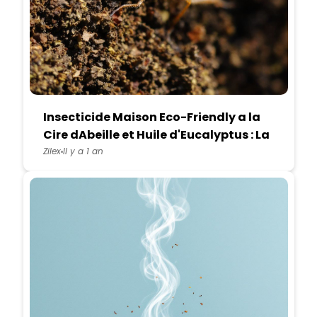
Insecticide Maison Eco-Friendly a la
Cire dAbeille et Huile d'Eucalyptus : La
Protection Durable
Zilex
Il y a 1 an