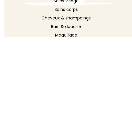
Soins visage
Soins corps
Cheveux & shampoings
Bain & douche
Maquillage
Parfums
Déodorants
Savons
DÉCOUVRIR
Toutes les recettes
Recettes cosmétique
Recettes entretien
Le blog DIY
Répertoire d'ingrédients
Créer ma recette