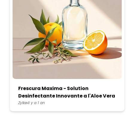
Frescura Maxima - Solution
Desinfectante Innovante a l'Aloe Vera
et Citron
Zylke
Il y a 1 an