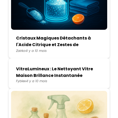
Cristaux Magiques Détachants à
l'Acide Citrique et Zestes de
Pamplemousse
Zairko
Il y a 10 mois
VitraLumineux : Le Nettoyant Vitre
Maison Brillance Instantanée
Fyblex
Il y a 10 mois