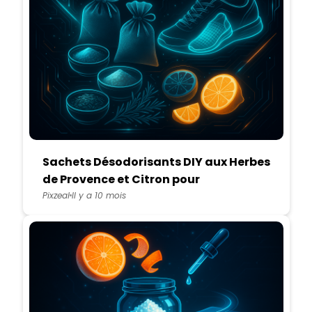
Sachets Désodorisants DIY aux Herbes
de Provence et Citron pour
Chaussures
Pixzeal
Il y a 10 mois