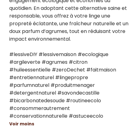
engagement écologique et économies au 
quotidien. En adoptant cette alternative saine et 
responsable, vous offrez à votre linge une 
propreté éclatante, une fraîcheur naturelle et un 
doux parfum d’agrumes, tout en réduisant votre 
impact environnemental.

#lessiveDIY #lessivemaison #ecologique 
#argileverte #agrumes #citron 
#huileessentielle #zeroDechet #faitmaison 
#entretiennaturel #lingepropre 
#parfumnaturel #produitmenager 
#detergentnaturel #savondecastille 
#bicarbonatedesoude #routineecolo 
#consommerautrement 
#conservationnaturelle #astuceecolo
Voir moins