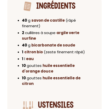
INGRÉDIENTS
40
g
savon de castille
(râpé
finement)
2
cuillères à soupe
argile verte
surfine
40
g
bicarbonate de soude
1
citron bio
(zeste finement râpé)
1
l
eau
10
gouttes
huile essentielle
d'orange douce
10
gouttes
huile essentielle de
citron
USTENSILES