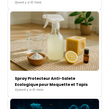
Coco
Zyvo
Il y a 10 mois
Spray Protecteur Anti-Salete
Ecologique pour Moquette et Tapis
Vyzoo
Il y a 10 mois