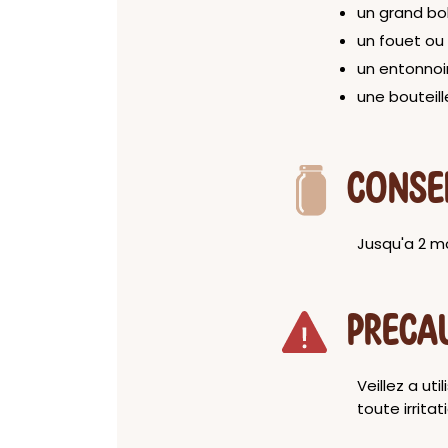
un grand bo
un fouet ou 
un entonnoi
une bouteill
CONSE
Jusqu'a 2 mo
PRECA
Veillez a ut
toute irrita