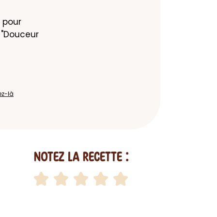
pour 
"Douceur 
ez-là
Notez la recette :