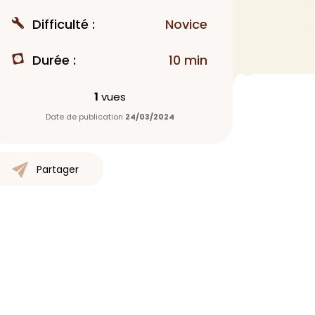
MAQUILLAGE
Difficulté :
Novice
Rouge à lèvres
Durée :
10 min
Fond de teint
Démaquillant
1
vues
Anti-cerne
Date de publication
24/03/2024
Yeux
Poudre visage
Primer
Partager
Highlighter
Mascara
Autre
> Voir tout