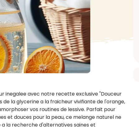
BAIN ET DOUCHE
PARFUM
ISELLE
DIVERS
Gel douche
Parfum
uide Vaiselle
Savon
Spécial Covid
Eau de toilette
retien Lave Vaiselle
Huile de bain
Automobile
Spray corporel
re
Pain moussant
Insecticide
Autre
Bombe de bain
Objet
oir tout
> Voir tout
Autre
Autre
> Voir tout
> Voir tout
ur inegalee avec notre recette exclusive "Douceur 
 de la glycerine a la fraicheur vivifiante de l'orange, 
orphoser vos routines de lessive. Parfait pour 
ques et douces pour la peau, ce melange naturel ne 
 la recherche d'alternatives saines et 