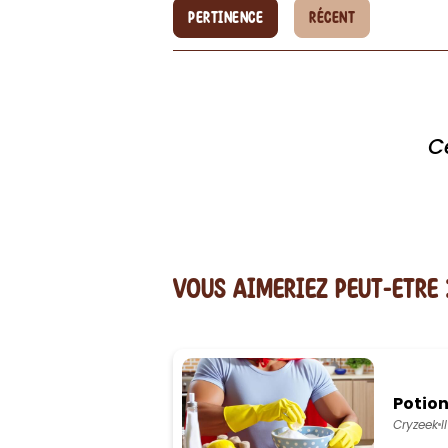
PERTINENCE
RÉCENT
C
vous AIMERiEZ PEUT-ETRE 
Potion
Cryzeek
I