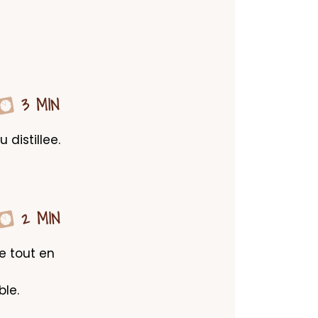
3 MIN
distillee. 
2 MIN
 tout en 
le.