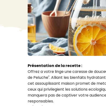
VA
Liq
Ent
Aut
> V
Présentation de la recette :
Offrez a votre linge une caresse de douce
de Peluche". Alliant les bienfaits hydratants
cet assouplissant maison promet de metam
ceux qui privilegient les solutions ecologi
manquera pas de captiver votre audience a
responsables.