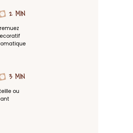
2 MIN
 remuez 
coratif 
romatique 
3 MIN
ille ou 
ant 