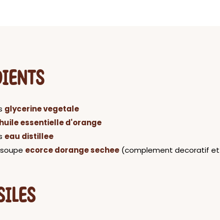
DIENTS
es
glycerine vegetale
huile essentielle d'orange
es
eau distillee
a soupe
ecorce dorange sechee
(complement decoratif et
SILES