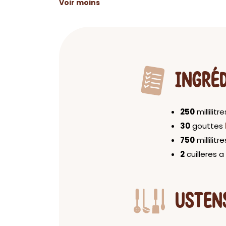
Voir moins
INGRÉ
250
millilitr
30
gouttes
750
millilitr
2
cuilleres 
USTEN