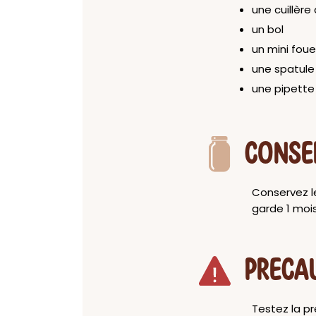
une cuillère
un bol
un mini foue
une spatule
une pipette
CONSE
Conservez le
garde 1 moi
PRECA
Testez la pr