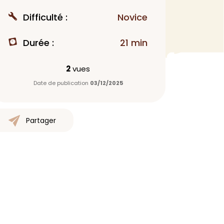
MAQUILLAGE
Difficulté :
Novice
Rouge à lèvres
Durée :
21 min
Fond de teint
Démaquillant
2
vues
Anti-cerne
Date de publication
03/12/2025
Yeux
Poudre visage
Primer
Partager
Highlighter
Mascara
Autre
> Voir tout