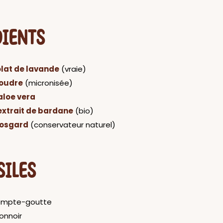
DIENTS
lat de lavande
(vraie)
poudre
(micronisée)
aloe vera
extrait de bardane
(bio)
osgard
(conservateur naturel)
SILES
compte-goutte
onnoir