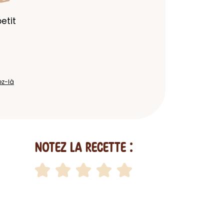
tit 
ez-là
Notez la recette :