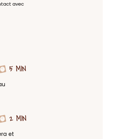
ontact avec
5 MIN
au 
2 MIN
ra et 