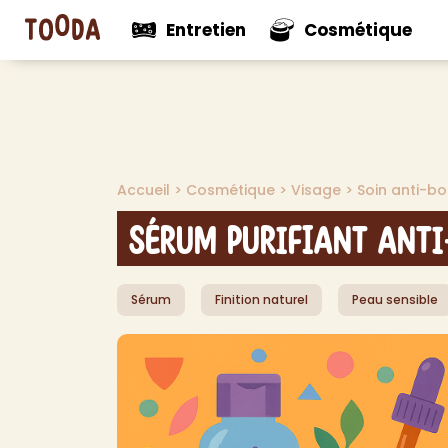
Entretien
Cosmétique
N
Voir tout
Voir tou
Mul
Accueil
>
Cosmétique
>
Visage
>
Soin anti-b
Nouveautés
Nouveaut
Net
Net
Sérum Purifiant Anti
Net
Net
Sérum
Finition naturel
Peau sensible
Pro
Dés
Dés
Dé
Aut
> V