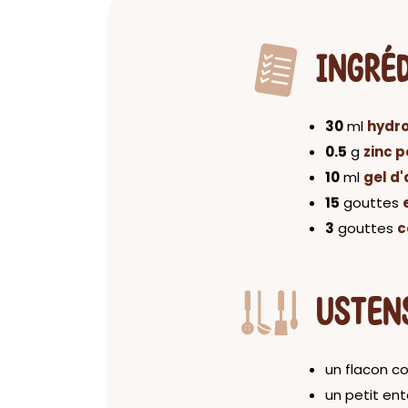
INGRÉ
30
ml
hydro
0.5
g
zinc 
10
ml
gel d'
15
gouttes
3
gouttes
c
USTEN
un flacon 
un petit ent