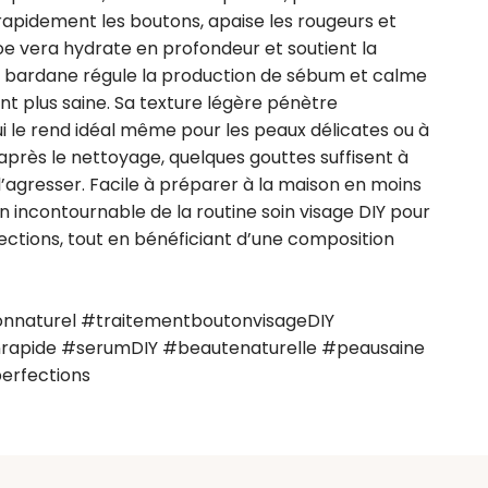
 rapidement les boutons, apaise les rougeurs et 
loe vera hydrate en profondeur et soutient la 
de bardane régule la production de sébum et calme 
 plus saine. Sa texture légère pénètre 
ui le rend idéal même pour les peaux délicates ou à 
près le nettoyage, quelques gouttes suffisent à 
l’agresser. Facile à préparer à la maison en moins 
 incontournable de la routine soin visage DIY pour 
ections, tout en bénéficiant d’une composition 
nnaturel #traitementboutonvisageDIY 
rapide #serumDIY #beautenaturelle #peausaine 
erfections