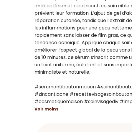
antibactérien et cicatrisant, ce soin cible
prévient leur formation. L’ajout de gel d’a
réparation cutanée, tandis que l’extrait 
les inflammations pour une peau nettement
rapidement sans laisser de film gras, ce q
tendance acnéique. Appliqué chaque soir a
améliorer l’aspect global de la peau sans 
de 10 minutes, ce sérum s’inscrit comme un
un teint uniforme, éclatant et sans imperf
minimaliste et naturelle.

#serumantiboutonmaison #soinantibouto
#zincantiacne #recettevisagesoinbouton
#cosmetiquemaison #soinvisagediy #imp
Voir moins