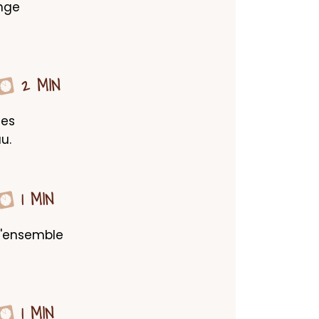
nge 
2 MIN
es 
u.
1 MIN
l'ensemble 
1 MIN