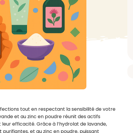
BAIN ET DOUCHE
PARFUM
ISELLE
DIVERS
Gel douche
Parfum
uide Vaiselle
Savon
Spécial Covid
Eau de toilette
retien Lave Vaiselle
Huile de bain
Automobile
Spray corporel
re
Pain moussant
Insecticide
Autre
Bombe de bain
Objet
oir tout
> Voir tout
Autre
Autre
> Voir tout
> Voir tout
ections tout en respectant la sensibilité de votre 
vande et au zinc en poudre réunit des actifs 
leur efficacité. Grâce à l’hydrolat de lavande, 
purifiantes, et au zinc en poudre, puissant 