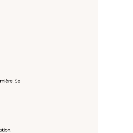
umière. Se
ation.