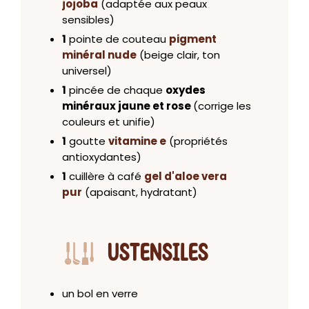
jojoba
(adaptée aux peaux
sensibles)
1
pointe de couteau
pigment
minéral nude
(beige clair, ton
universel)
1
pincée de chaque
oxydes
minéraux jaune et rose
(corrige les
couleurs et unifie)
1
goutte
vitamine e
(propriétés
antioxydantes)
1
cuillère à café
gel d'aloe vera
pur
(apaisant, hydratant)
USTENSILES
un bol en verre