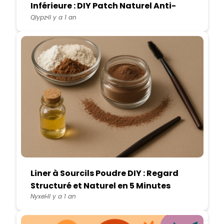
Inférieure : DIY Patch Naturel Anti-
Cernes et Regard Frais
Qlypz
Il y a 1 an
Liner à Sourcils Poudre DIY : Regard
Structuré et Naturel en 5 Minutes
Nyxel
Il y a 1 an