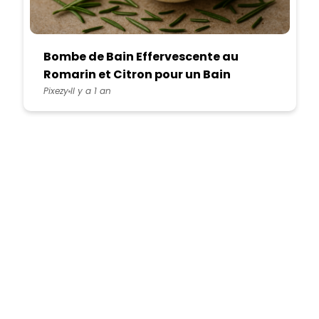
Bombe de Bain Effervescente au
Romarin et Citron pour un Bain
Détoxifiant
Pixezy
Il y a 1 an