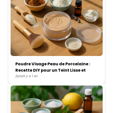
Poudre Visage Peau de Porcelaine :
Recette DIY pour un Teint Lisse et
Naturel
Zyloz
Il y a 1 an