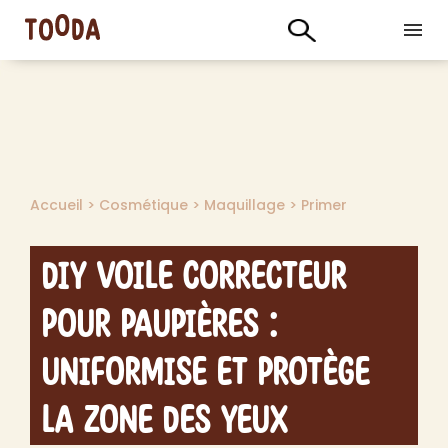
Accueil
>
Cosmétique
>
Maquillage
>
Primer
DIY Voile Correcteur
pour Paupières :
Uniformise et Protège
la Zone des Yeux