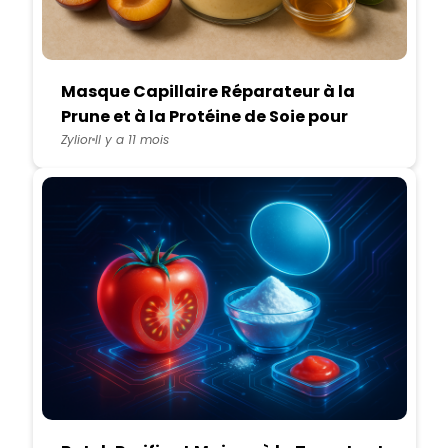
Masque Capillaire Réparateur à la
Prune et à la Protéine de Soie pour
Cheveux Abîmés
Zylior
Il y a 11 mois