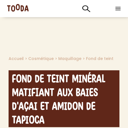
Accueil
>
Cosmétique
>
Maquillage
>
Fond de teint
Fond de Teint Minéral
Matifiant aux Baies
d'Açai et Amidon de
Tapioca