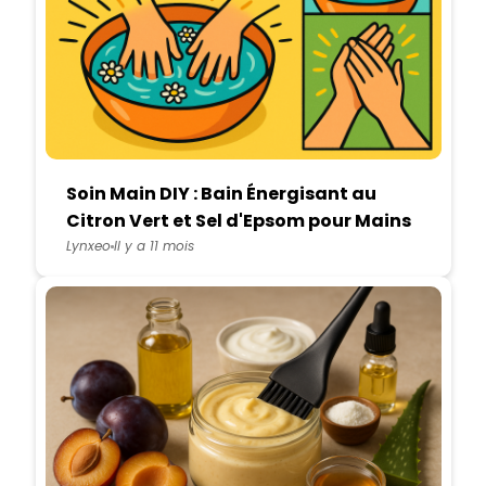
Soin Main DIY : Bain Énergisant au
Citron Vert et Sel d'Epsom pour Mains
Fatiguées
Lynxeo
Il y a 11 mois