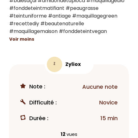
#baiesaçai #amidondetapioca #maquillagebio 
#fonddeteintmatifiant #peaugrasse 
#teintuniforme #antiage #maquillagegreen 
#recettediy #beautenaturelle 
#maquillagemaison #fonddeteintvegan
Voir moins
Zyliox
Z
Note :
Aucune note
Difficulté :
Novice
Durée :
15 min
12
vues