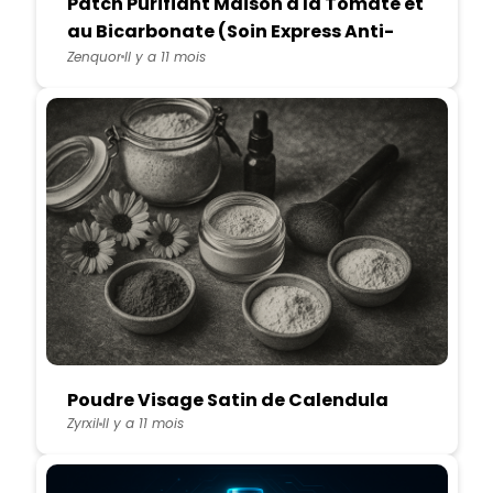
Patch Purifiant Maison à la Tomate et
au Bicarbonate (Soin Express Anti-
Boutons)
Zenquor
Il y a 11 mois
Poudre Visage Satin de Calendula
Zyrxil
Il y a 11 mois