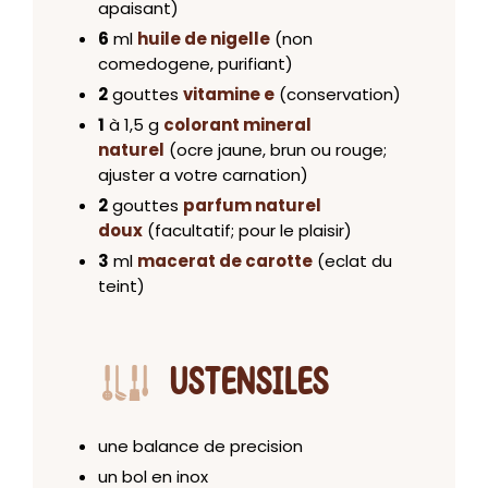
apaisant)
6
ml
huile de nigelle
(non
comedogene, purifiant)
2
gouttes
vitamine e
(conservation)
1
à 1,5 g
colorant mineral
naturel
(ocre jaune, brun ou rouge;
ajuster a votre carnation)
2
gouttes
parfum naturel
doux
(facultatif; pour le plaisir)
3
ml
macerat de carotte
(eclat du
teint)
USTENSILES
une balance de precision
un bol en inox