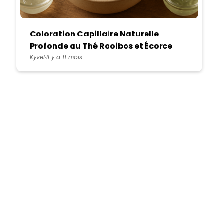
Coloration Capillaire Naturelle
Profonde au Thé Rooibos et Écorce
d'Orange Reflets Auburn Inédits
Kyvel
Il y a 11 mois