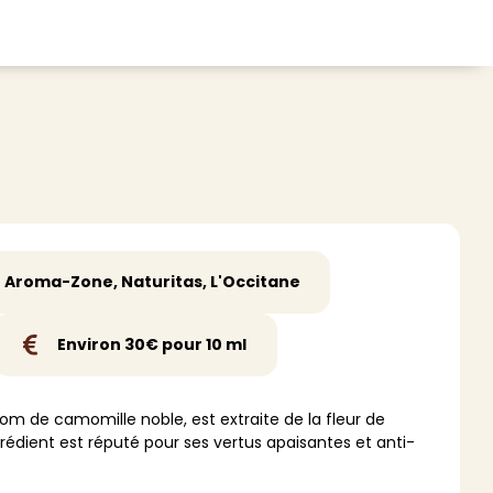
CHEVEUX
ace
Shampoing
tratifié, plancher
Après-shampoing
 tapis
Soin cheveux
Couleur
Aroma-Zone, Naturitas, L'Occitane
e et lame PVC
Masque
Autre
Environ 30€ pour 10 ml
t
> Voir tout
m de camomille noble, est extraite de la fleur de
édient est réputé pour ses vertus apaisantes et anti-