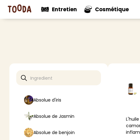
Entretien
Cosmétique
N
Voir tout
Voir tou
Mul
Nouveautés
Nouveaut
Net
Net
Net
Net
Pro
Absolue d'iris
Dés
Dés
Absolue de Jasmin
Dé
L'huil
Aut
camomi
inflam
Absolue de benjoin
> V