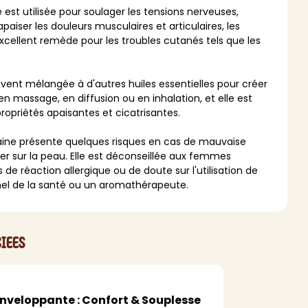
est utilisée pour soulager les tensions nerveuses,
MAQUILLAGE
paiser les douleurs musculaires et articulaires, les
excellent remède pour les troubles cutanés tels que les
Rouge à lèvres
Fond de teint
uvent mélangée à d'autres huiles essentielles pour créer
Démaquillant
e en massage, en diffusion ou en inhalation, et elle est
Anti-cerne
ropriétés apaisantes et cicatrisantes.
Yeux
Poudre visage
aine présente quelques risques en cas de mauvaise
Primer
quer sur la peau. Elle est déconseillée aux femmes
 de réaction allergique ou de doute sur l'utilisation de
Highlighter
nnel de la santé ou un aromathérapeute.
Mascara
Autre
> Voir tout
iees
nveloppante : Confort & Souplesse