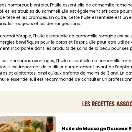
ses nombreux bienfaits, l'huile essentielle de camomille romaine 
BAIN ET DOUCHE
PARFUM
été et les troubles du sommeil. Elle est également efficace pour a
ISELLE
DIVERS
e tête et les crampes. En outre, cette huile essentielle est un 
Gel douche
Parfum
tions, les rougeurs et les démangeaisons.
uide Vaiselle
Savon
Spécial Covid
Eau de toilette
'aromathérapie, l'huile essentielle de camomille romaine est so
retien Lave Vaiselle
Huile de bain
Automobile
Spray corporel
nergies bénéfiques pour le corps et l'esprit. Elle peut être utilié
re
Pain moussant
Insecticide
Autre
ent incorporée dans les produits de soins de la peau pour ses p
Bombe de bain
Objet
oir tout
> Voir tout
Autre
Autre
 ses nombreux avantages, l'huile essentielle de camomille rom
ation. Il est important de la diluer correctement avant de l'appli
> Voir tout
> Voir tout
tes et allaitantes, ainsi qu'aux enfants de moins de 3 ans. En cas
huile essentielle, il est recommandé de consulter un professio
Les recettes assoc
Huile de Massage Douceur E