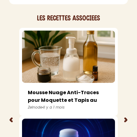
Les recettes associees
Mousse Nuage Anti-Traces
pour Moquette et Tapis au
Savon Noir ...
Zelnode
Il y a 1 mois
<
>